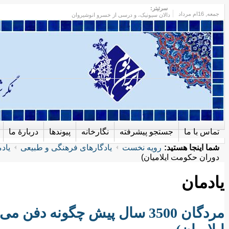
سرتیتر:
جمعه
, 16ام مرداد
دالان سیونیک، و درسی از خسرو انوشیروان
تماس با ما
جستجو پیشرفته
نگارخانه
پیوندها
دربارهٔ ما
شما اینجا هستید:
رویه نخست
یادگارهای فرهنگی و طبیعی
یاد
دوران حکومت ایلامیان)
یادمان
مردگان 3500 سال پیش چگونه دف