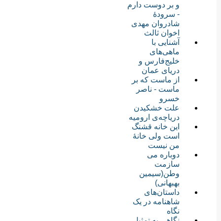
و بر دوست دارم
- سرودهٔ
شادروان مهدی
اخوان ثالث
آشنایی با
ماهی‌های
خلیج‌فارس و
دریای عمان
از ماست که بر
ماست - ناصر
خسرو
علت خشکیدن
دریاچه‌ی ارومیه
این خانه قشنگ
است ولی خانۀ
من نیست
دوباره می
سازمت
وطن(سیمین
بهبهانی)
داستان‌های
شاهنامه در یک
نگاه
نگاهی به تمثیل