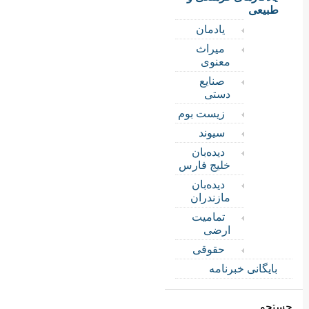
طبیعی
یادمان
میراث
معنوی
صنایع
دستی
زیست بوم
سیوند
دیده‌بان
خلیج فارس
دیده‌بان
مازندران
تمامیت
ارضی
حقوقی
بایگانی خبرنامه
جستجو...