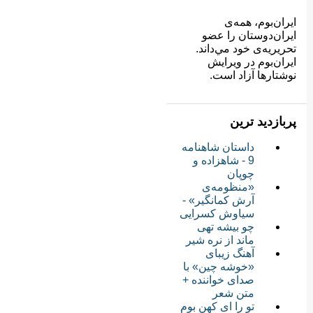
ایران‌بوم، همه‌ی
ايران‌دوستان را عضو
تحريريه‌ی خود مي‌داند.
ايران‌بوم در ويرايش
نوشتارها آزاد است.
پربازدید ترین
داستان شاهنامه
9 - شاهزاده و
چوپان
«منظومه‌ی
آرش کمانگیر» -
سیاوش کسرایی
چو بیشه تهی
ماند از نره شیر
آهنگ زیبای
«خوشه چین» با
صدای خواننده +
متن شعر
تو را ای کهن بوم