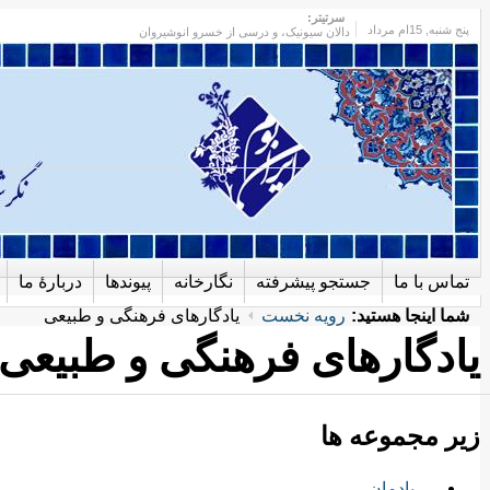
سرتیتر:
پنج شنبه
, 15ام مرداد
دالان سیونیک، و درسی از خسرو انوشیروان
تماس با ما
جستجو پیشرفته
نگارخانه
پیوندها
دربارهٔ ما
شما اینجا هستید:
رویه نخست
یادگارهای فرهنگی و طبیعی
یادگارهای فرهنگی و طبیعی
زیر مجموعه ها
يادمان