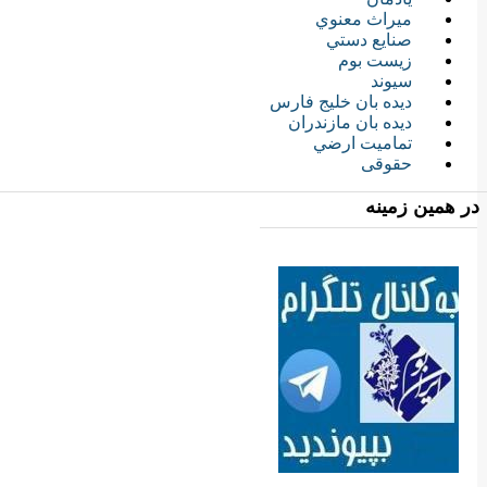
ميراث معنوي
صنايع دستي
زيست بوم
سیوند
ديده بان خليج فارس
ديده بان مازندران
تماميت ارضي
حقوقی
در همین زمینه