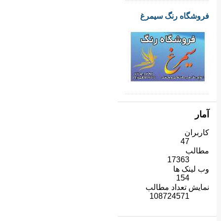
فروشگاه رنگ سیمرغ
آمار
کاربران
47
مطالب
17363
وب لینک ها
154
نمایش تعداد مطالب
108724571