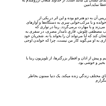
صدای ایشان بی مانند است, از خداوند متعال ارزومندم به
طا نماید,امین
یس آن به دو هنرجو بوده و این اثر در یکی از
وانده و با مرکب‌خوانی سری به دستگاه‌ها و آوازهای
‌زند و با مهارت برمی‌گردد. ربنا در نواری که
راغب مصطفی غلوش، قاری نامدار مصری، در سفری به
ن کند که آیا می‌تواند آن را بخواند یا نه. شجریان خود
ن قاری به او می‌گوید کار من نیست، چرا که خواندن اوجی
و پیش از اذان و افطار بزرگترها، از تلویزیون ربنا با
بخیر و خوشی بود.
هاي مختلف زندگي زنده ميکند. يک دنيا ممنون بخاطر
سگزارم