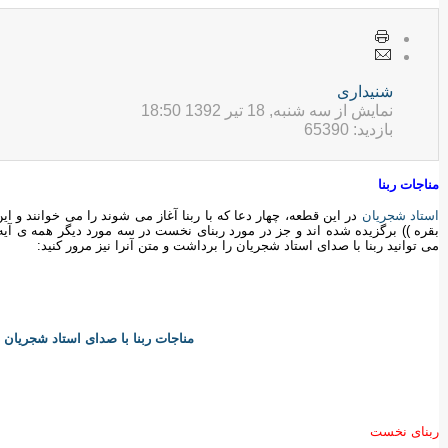
شنیداری
نمایش از سه شنبه, 18 تیر 1392 18:50
بازدید: 65390
مناجات ربنا
استاد شجریان
در اين قطعه، چهار دعا كه با ربنا آغاز می شوند را می خوانند و 
بقره )) برگزیده شده اند و جز در مورد ربنای نخست در سه مورد ديگر همه ی آيه 
می توانید ربنا با صدای استاد شجریان را برداشت و متن آنرا نيز مرور كنيد:
مناجات ربنا با صدای استاد شجریان را
ربنای نخست