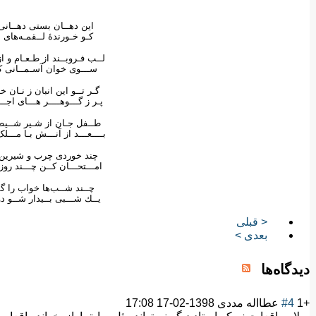
اين دهــان بستی دهــانی 
كـو خـورندهٔ لــقمـه‌های 
لــب فـروبــند از طـعـام و ا
ســـوی خوان آسـمــانی ك
گـر تــو اين انبان ز نـان خ
پـر ز گـــوهــــر هـــای اجــ
طــفل جـان از شـير شــيطا
بــــعـــد از آنـــش بـا مـــلک
چند خوردی چرب و شيرين ا
امـــتحـــان كــن چـــند رو
چــند شــب‌ها خواب را 
يــك شـــبی بــيدار شــو دو
< قبلی
بعدی >
دیدگاه‌ها
+1
#4
عطااله مددی
1398-02-17 17:08