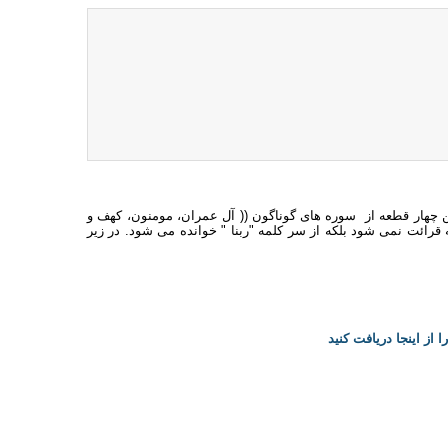
اين چهار قطعه از سوره های گوناگون (( آل عمران، مومنون، كهف و
قرائت نمی شود بلكه از سر كلمه "‌ربنا " خوانده می شود. در زیر
 از اینجا دریافت کنید