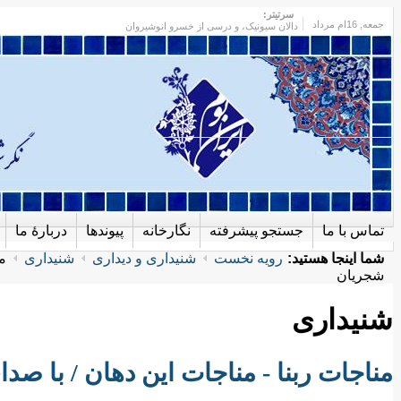
سرتیتر:
جمعه
, 16ام مرداد
دالان سیونیک، و درسی از خسرو انوشیروان
تماس با ما
جستجو پیشرفته
نگارخانه
پیوندها
دربارهٔ ما
شما اینجا هستید:
رویه نخست
شنیداری و دیداری
شنیداری
من
شجریان
شنیداری
مناجات ربنا - مناجات این دهان / با ص