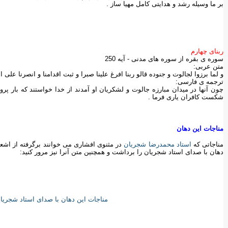
بر ما وسيله رشد و هدايتی كامل مهيا ساز .
ربنای چهارم
سوره ی بقره از سوره های مدنی - آيه 250
متن عربی:
و لما برزوا لجالوت و جنوده قالو ربنا افرغ علينا صبرا و ثبت اقدامنا و انصرنا علی ا
ترجمه ی فارسی:
چون آنها در ميدان مبارزه جالوت و لشكريان او آمدند از خدا خواستند كه بار پرور
شكست كافران ياری فرما .
مناجات این دهان
مناجاتی كه
استاد محمدرضا شجریان
در مثنوی افشاری می خوانند برگرفته از اشعار
دهان با صدای استاد شجریان را برداشت و همچنین متن آنرا نیز مرور کنید:
مناجات این دهان با صدای استاد شجریان 