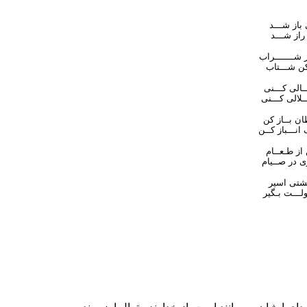
باز شـــد
راز شـــد
ز شـــــــراب
ن شـــتاب
ــالی كـــنی
ــلالی كـــنی
ن بــاز كن
 انـــباز كــن
ز طـعــام
زی در صــيام
گشتی اسير
لـــت بـگير