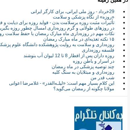
در همین زمینه
29خرداد - روز ملی ایرانی، برای كارگر ایرانی
«روزه» از نگاه پزشکی و سلامت
تأثیرات مثبت روزه برسلامت بدن - فواید روزه برای دیابت و 
در روزهای طولانی و گرم روزه‌داری امسال چطور روزه بگیریم
نکات مهم در روزه‌داری ماه مبارک رمضان با حفظ سلامت روز
۱۵ نکته تغذیه‌ای در ماه مبارک رمضان
روزه‌داری و سلامت به روایت پژوهشکده دانشگاه علوم پزشکی ت
فلسفه روزه‌داری
روزه داران پس از افطار 8 تا 12 لیوان آب بنوشند
در اسرار و باطن روزه‌
چند توصیه پزشکی در ماه رمضان
روزه‌داری و مبتلایان به سنگ کلیه
شب قدر من
این كلام بسیار مهم است: «لیلـه‌القدر» - غلامرضا اعوانی
مولانا چگونه از رمضان می‌گوید؟