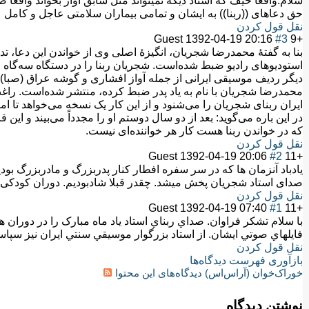
سلام.واقعا حیف که استاد دیگه نمیتواند مثل سابق اواز بخواند واقعا 
حق دعاهای ((ربنا)) به ایشان و تمامی بیماران سلامتی عاجل و کامل ع
نقل قول کردن
Guest
1392-04-19 20:16
#3
+9
بنا به گفتهٔ محمدرضا شجریان، انگیزهٔ اصلی وی از خواندن این دعا، تدر
استودیوهای رادیو ضبط شده‌است. شجریان ربنا را در دستگاه سه‌گاه خ
دیگر ردیف موسیقی ایرانی از جمله آواز افشاری و گوشه عراق (صبا) می
محمدرضا شجریان با نام به یاد پدر ضبط کرده، منتشر شده‌است. 
ایران ربنای شجریان را می‌شنود و از این کار یک نسخه می‌خواهد تا امتحا
در این باره می‌گوید: بعد از دو سال دوستم او را مجدداً می‌بیند و ای
که در خواندن ربنا هست کار هر خواننده‌ای نیست.
نقل قول کردن
Guest
1392-04-19 20:06
#2
+11
یادباد آنزمان ها که در سر سفره افطار کنار پدربزرگ و مادربزرگ بودیم 
صدای استاد شجریان پخش میشد. چقدر قبلا شادبودیم. دوران کودکی 
نقل قول کردن
Guest
1392-04-19 07:40
#1
+11
با سلام تشکر فراوان. صداي ربناي استاد ياد ماه مبارک را در دوران 
فايلهاي صوتي ايشان. از استاد بزرگوار موسيقي سنتي ايران نيز سپا
نقل قول کردن
بازآوری فهرست دیدگاه‌ها
خوراک‌خوان (آراس‌اس) دیدگاه‌های این محتوا
نوشتن دیدگاه