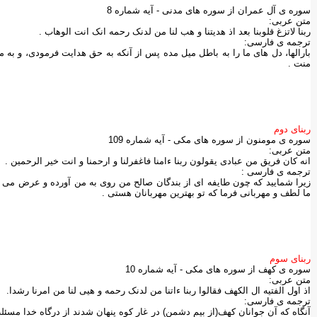
سوره ی آل عمران از سوره های مدنی - آيه شماره 8
متن عربی:
ربنا لاتزغ قلوبنا بعد اذ هديتنا و هب لنا من لدنک رحمه انک انت الوهاب .
ترجمه ی فارسی:
بارالها، دل های ما را به باطل ميل مده پس از آنكه به حق هدايت فرمودی، و به
منت .
ربنای دوم
سوره ی مومنون از سوره های مكی - آيه شماره 109
متن عربی:
انه كان فريق من عبادی يقولون ربنا ءامنا فاغفرلنا و ارحمنا و انت خير الرحمين .
ترجمه ی فارسی :
زيرا شماييد كه چون طايفه ای از بندگان صالح من روی به من آورده و عرض می كردند
ما لطف و مهربانی فرما كه تو بهترين مهربانان هستی .
ربنای سوم
سوره ی كهف از سوره های مكی - آيه شماره 10
متن عربی:
اذ اول الفتيه ال الكهف فقالوا ربنا ءاتنا من لدنک رحمه و هیی لنا من امرنا رشدا.
ترجمه ی فارسی:
آنگاه‌ كه آن جوانان كهف(از بيم دشمن) در غار كوه پنهان شدند از درگاه خدا مسئ