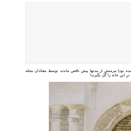
شده بود) مرمتش از مدتها پیش ناقص مانده، توسط معتادان محله
ِ این خانه را گل بگیرند!