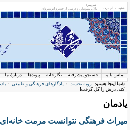
سرتیتر:
شنبه
, 17ام مرداد
دالان سیونیک، و درسی از خسرو انوشیروان
تماس با ما
جستجو پیشرفته
نگارخانه
پیوندها
دربارهٔ ما
شما اینجا هستید:
رویه نخست
یادگارهای فرهنگی و طبیعی
یاد
کند، درش را گل گرفت!
یادمان
میراث فرهنگی نتوانست مرمت خانه‌ای ر