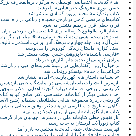
اهداء کتابخانه اختصاصی توسطی به مرکز دایره‌المعارف بزرگ
حسن انوری «فرهنگ جغرافیایی» را نوشت
کتاب زندگینامۀ محمد پروین گنابادی منتشر شد
کتاب‌های مرتضی کاخی درباره‌ی قصیده و رباعی در راه است
قرآن خطی قرن یازدهم منتشر می‌شود
انتشار قریب‌الوقوع 3 رساله برای اثبات سیطره تاریخی ایران بر خلیج فارس
اسناد فهرست‌نویسی شده کتابخانه ملی به 98 میلیون برگه رسید
علی آل داوود: جلد چهارم «فرهنگ آثار ایرانی ـ اسلامی» تألیف
استاد کزازی داستان زندگی کوروش را می‌نویسد
«فارسی ناشنیده» با پژوهش حسن انوشه منتشر شد
مرادی کرمانی از تجدید چاپ آثارش خبر داد
بر خوان آرزو - (گفتارهایی در زمینهٔ نظریه‌های ادبی و زبان‌شن
«رباعی‌های خیام» یونسکو رونمایی شد
«دانشنامه داستان‌های کهن پارسی» آماده انتشار شد
تازه‌ترین انتشارات باستان‌شناسی در نمایشگاه جنبی یازدهمین
گزارشی از برخی اقدامات دربارۀ گنجینۀ اهدایی - دکتر منوچهر
اهداء بخشی دیگر از کتابخانۀ اختصاصی دکتر صادق کیا به کتاب
گزارشی دربارۀ مجموعۀ اهدایی سلطانعلی سلطانی(شیخ الاسلا
نگاهی به تاریخ ادب فارسی در هند دکتر توفیق سبحانی منتشر
کتاب «واژگان پایۀ فارسی از زبان کودکان ایرانی»
آثار نفیس خطی کتابخانه ملی در دسترس جهانیان قرار گرفت
کتاب زیورآلات لرستان به چاپ رسید
فهرست نسخه‌های خطی کتابخانۀ مجلس به بازار آمد
چهارمین جلد «فرهنگ آثار ایرانی و اسلامی» تا نوروز منتشر م