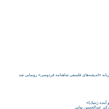
زبانه «اندیشه‌های فلسفی شاهنامه فردوسی» رونمایی شد
آينده ژنتيک)»
کتر عبدالحسین نوایی