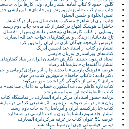
گلبن : حدود 9 کتاب آماده انتشار دارم، ولی کارها برای چاپ‌شان خوب پیش نمی‌رود
چاپ سوم کتاب «آموزش ورزش زورخانه‌ای» با ویرایشی جدید
انیس الخلوة و جلیس السلوة
چاپ اثری از شاهرخ مسکوب هفت سال پس از درگذشتش
خاطرات هوشنگ ابتهاج در کمتر از یک ماه به چاپ دوم رسید
رونمایی از کتاب کاوش‌های تپه‌حصار دامغان پس از ۸۰ سال
تاج مناجاتیان؛ زندگی و نغزگفتارهای خواجه عبدالله انصاری
آذرنوش تاریخچه چوگان بازی در ایران را تدوین کرد
انتشار دو کتاب از استاد عبدالحسین آذرنگ
کتاب‌های ویراستاری به‌زبان فارسی
استاد فریدون جنیدی: نگارش «داستان ایران بر بنیاد گفتارهای ا
انتشار ناگفته‌های «عنایت‌الله رضا»
عرضه «فرهنگ پارسی» با تجدید چاپ آثار مرادی‌کرمانی و اح
دکتر دادبه : «کتاب حافظ» جامع‌ترین کتاب در جهان
مرادی کرمانی از چگونگی گویا شدن تنور می‌گوید
كتاب تازه کاظم سادات اشکوری خطاب به «آقای صداقت» م
کتاب «التعلیقات» ابن سینا منتشر شد
برنامه حضور استادان مرکز دایرة المعارف در نمایشگاه کتاب
زبان شعر در نثر صوفیه - تازه‌ترین اثر شفیعی کدکنی در نمایش
کتاب «پان‌ترکیسم ایران و آذربایجان» به چاپ دوم رسید
انتشار جلد سوم دانشنامۀ زبان و ادب فارسی در شبه‌قاره
عرضه 51 عنوان كتاب در غرفه مرکزدایرة المعارف
دینانی: فیلسوفی چون ابن سینا متولد نشد