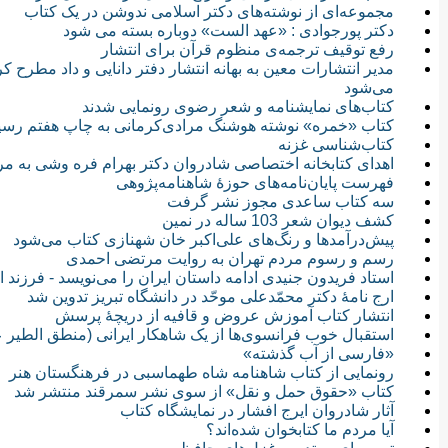
مجموعه‌ای از نوشته‌های دکتر اسلامی ندوشن در یک کتاب
دکتر پورجوادی : «عهد الست» دوباره بسته می شود
رفع توقیف ترجمه‌ی منظوم قرآن برای انتشار
مدیر انتشارات معین به بهانه انتشار دفتر دانایی و داد مطرح
می‌شود
کتاب‌های نمایشنامه و شعر رضوی رونمایی شدند
کتاب «خمره» نوشته هوشنگ مرادی‌کرمانی به چاپ هفتم رسی
کتاب‌شناسی غزنه
اهدای کتابخانه اختصاصی شادروان دکتر بهرام فره وشی به مر
فهرست پایان‌نامه‌های حوزۀ شاهنامه‌پژوهی
سه کتاب ساعدی مجوز نشر گرفت
کشف دیوان شعر 103 ساله در نمین
پیش‌درآمدها و رنگ‌های علی‌اکبر خان شهنازی کتاب می‌شود
رسم و رسوم مردم تهران به روایت مرتضی احمدی
استاد فریدون جنیدی ادامه داستان ایران را می‌نویسد - فرزند ایر
ارج نامهٔ دکتر محمّدعلی موحّد در دانشگاه تبریز تدوین شد
انتشار کتاب آموزش عروض و قافیه از دریچۀ پرسش
استقبال خوب فرانسوی‌ها از یک شاهکار ایرانی (منطق الطیر 
«فارسی از آب گذشته»
رونمایی از کتاب شاهنامه شاه طهماسبی در فرهنگستان هنر
کتاب «حقوق حمل و نقل» از سوی نشر سمرقند منتشر شد
آثار شادروان ایرج افشار در نمایشگاه کتاب
آیا مردم ما کتابخوان شده‌اند؟