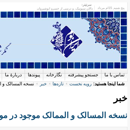
سرتیتر:
پنج شنبه
, 15ام مرداد
دالان سیونیک، و درسی از خسرو انوشیروان
تماس با ما
جستجو پیشرفته
نگارخانه
پیوندها
دربارهٔ ما
شما اینجا هستید:
رویه نخست
تازه‌ها
خبر
نسخه المسالک و ‌ا
خبر
نسخه المسالک و ‌الممالک موجود در مو