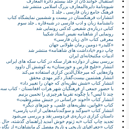
استقبال خوانندگان از جلد بیستم دائرة المعارف
شیوه‌نامۀ دایرةالمعارف بزرگ اسلامی منتشر شد
فرهنگ جامع زبان فارسی ـ جلد 1
انتشارات فرهنگستان در بیست و ششمین نمایشگاه کتاب
دانشنامۀ زبان و ادب فارسی در شبه‌قاره ـ جلد سوم
کتابی درباره‌ی شفیعی کدکنی رونمایی شد
رونمایی از شاهنامه نفیس استاد شکیبا
معرفی کتاب «ای زبان فارسی»
«کلیدر» دومین رمان طولانی‌ جهان
چاپ دوم «یادداشت های شاهنامه» منتشر شد
ادبیات مکتبخانه‌ای ایران
بررسی بیش از دوازده هزار سکه در کتاب سکه های ایرانی
انتشار «خلیج فارس و خوزستان» به کوشش آل داوود
واژه‌هایی که میرجلال‌الدین کزازی استفاده می‌کند
انتشار هشتمین بیست‌گفتار دکتر مهدی محقق
انتشار كتاب «شش نظريه‌اى كه جهان را تغيير داد»
با حضور جمعی از فرهنگیان شهر هرات افغانستان - کتاب سه‌
چند تا ليس؟ یا چگونه تقريبا هرچيزى را تخمين بزنيم
انتشار کتاب «آخوند خراسانی در جنبش مشروطیت»
کتاب «قوانين، نظريه‌هاى علمى، و چيزهاى ديگر»
انتشار کتاب «سوگند و سوگندنامه‌هایی از ادب پارسی»
داستان کزازی درباره‌ی فردوسی نقد و بررسی می‌شود
تجدید چاپ کتاب «به ژنوم خوش آمديد (راهنماى گذشته، حال و 
کتاب «جغرافیای تاریخی و تاریخ مفصل کرمانشاهان» از نگاه د