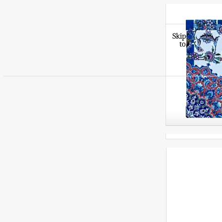
Skip
to