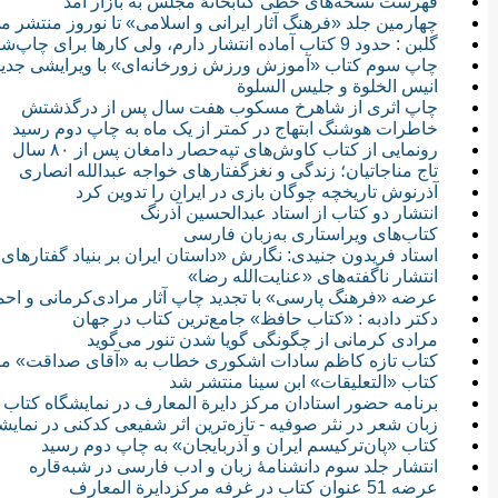
فهرست نسخه‌های خطی کتابخانۀ مجلس به بازار آمد
چهارمین جلد «فرهنگ آثار ایرانی و اسلامی» تا نوروز منتشر م
گلبن : حدود 9 کتاب آماده انتشار دارم، ولی کارها برای چاپ‌شان خوب پیش نمی‌رود
چاپ سوم کتاب «آموزش ورزش زورخانه‌ای» با ویرایشی جدید
انیس الخلوة و جلیس السلوة
چاپ اثری از شاهرخ مسکوب هفت سال پس از درگذشتش
خاطرات هوشنگ ابتهاج در کمتر از یک ماه به چاپ دوم رسید
رونمایی از کتاب کاوش‌های تپه‌حصار دامغان پس از ۸۰ سال
تاج مناجاتیان؛ زندگی و نغزگفتارهای خواجه عبدالله انصاری
آذرنوش تاریخچه چوگان بازی در ایران را تدوین کرد
انتشار دو کتاب از استاد عبدالحسین آذرنگ
کتاب‌های ویراستاری به‌زبان فارسی
استاد فریدون جنیدی: نگارش «داستان ایران بر بنیاد گفتارهای ا
انتشار ناگفته‌های «عنایت‌الله رضا»
عرضه «فرهنگ پارسی» با تجدید چاپ آثار مرادی‌کرمانی و اح
دکتر دادبه : «کتاب حافظ» جامع‌ترین کتاب در جهان
مرادی کرمانی از چگونگی گویا شدن تنور می‌گوید
كتاب تازه کاظم سادات اشکوری خطاب به «آقای صداقت» م
کتاب «التعلیقات» ابن سینا منتشر شد
برنامه حضور استادان مرکز دایرة المعارف در نمایشگاه کتاب
زبان شعر در نثر صوفیه - تازه‌ترین اثر شفیعی کدکنی در نمایش
کتاب «پان‌ترکیسم ایران و آذربایجان» به چاپ دوم رسید
انتشار جلد سوم دانشنامۀ زبان و ادب فارسی در شبه‌قاره
عرضه 51 عنوان كتاب در غرفه مرکزدایرة المعارف