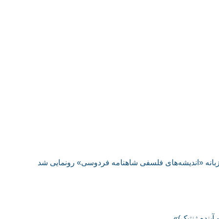
زبانه «اندیشه‌های فلسفی شاهنامه فردوسی» رونمایی شد
آينده ژنتيک)»