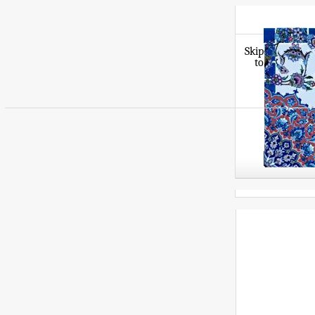
Skip
to