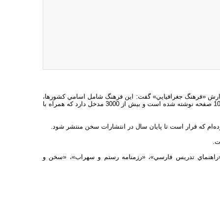
 نگارش «فرهنگ جغرافيايي» گفت: اين فرهنگ شامل اسامي كشورها،‌
شهرها،‌ درياها‌، كوه‌ها‌، رودها و غيره در همه جاي جهان مي‌شود كه در نزديك به 1000 صفحه نوشته شده است و بيش از 3000 مدخل دارد كه همراه با
كرده‌ام كه قرار است تا پايان سال در انتشارات سخن منتشر شود.
«راهنماي تدريس فارسي»،‌ «رزمنامه رستم و سهراب»، «سخن و