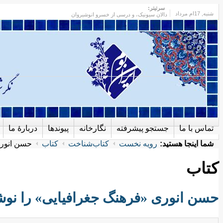
سرتیتر:
شنبه
, 17ام مرداد
دالان سیونیک، و درسی از خسرو انوشیروان
تماس با ما
جستجو پیشرفته
نگارخانه
پیوندها
دربارهٔ ما
شما اینجا هستید:
رویه نخست
کتاب‌شناخت
کتاب‌
حسن انوری
کتاب‌
حسن انوری «فرهنگ جغرافیایی» را نو