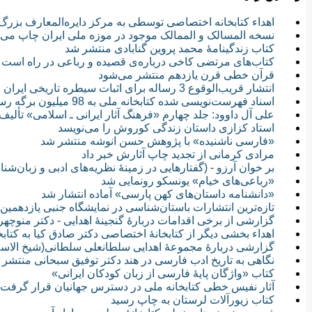
اهداء کتابخانه اختصاصی توسطی به مرکز دایره‌المعارف بزرگ
نسخه المسالک و ‌الممالک موجود در موزه ملی ایران چاپ می‌
کتاب زندگینامۀ محمد پروین گنابادی منتشر شد
کتاب‌های مرتضی کاخی درباره‌ی قصیده و رباعی در راه است
قرآن خطی قرن یازدهم منتشر می‌شود
انتشار قریب‌الوقوع 3 رساله برای اثبات سیطره تاریخی ایران بر خلیج فارس
اسناد فهرست‌نویسی شده کتابخانه ملی به 98 میلیون برگه رسید
علی آل داوود: جلد چهارم «فرهنگ آثار ایرانی ـ اسلامی» تألیف
استاد کزازی داستان زندگی کوروش را می‌نویسد
«فارسی ناشنیده» با پژوهش حسن انوشه منتشر شد
مرادی کرمانی از تجدید چاپ آثارش خبر داد
بر خوان آرزو - (گفتارهایی در زمینهٔ نظریه‌های ادبی و زبان‌شن
«رباعی‌های خیام» یونسکو رونمایی شد
«دانشنامه داستان‌های کهن پارسی» آماده انتشار شد
تازه‌ترین انتشارات باستان‌شناسی در نمایشگاه جنبی یازدهمین
گزارشی از برخی اقدامات دربارۀ گنجینۀ اهدایی - دکتر منوچهر
اهداء بخشی دیگر از کتابخانۀ اختصاصی دکتر صادق کیا به کتاب
گزارشی دربارۀ مجموعۀ اهدایی سلطانعلی سلطانی(شیخ الاسلا
نگاهی به تاریخ ادب فارسی در هند دکتر توفیق سبحانی منتشر
کتاب «واژگان پایۀ فارسی از زبان کودکان ایرانی»
آثار نفیس خطی کتابخانه ملی در دسترس جهانیان قرار گرفت
کتاب زیورآلات لرستان به چاپ رسید