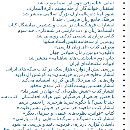
دینانی: فیلسوفی چون ابن سینا متولد نشد
استقبال خوانندگان از جلد بیستم دائرة المعارف
شیوه‌نامۀ دایرةالمعارف بزرگ اسلامی منتشر شد
فرهنگ جامع زبان فارسی ـ جلد 1
انتشارات فرهنگستان در بیست و ششمین نمایشگاه کتاب
دانشنامۀ زبان و ادب فارسی در شبه‌قاره ـ جلد سوم
کتابی درباره‌ی شفیعی کدکنی رونمایی شد
رونمایی از شاهنامه نفیس استاد شکیبا
معرفی کتاب «ای زبان فارسی»
«کلیدر» دومین رمان طولانی‌ جهان
چاپ دوم «یادداشت های شاهنامه» منتشر شد
ادبیات مکتبخانه‌ای ایران
بررسی بیش از دوازده هزار سکه در کتاب سکه های ایرانی
انتشار «خلیج فارس و خوزستان» به کوشش آل داوود
واژه‌هایی که میرجلال‌الدین کزازی استفاده می‌کند
انتشار هشتمین بیست‌گفتار دکتر مهدی محقق
انتشار كتاب «شش نظريه‌اى كه جهان را تغيير داد»
با حضور جمعی از فرهنگیان شهر هرات افغانستان - کتاب سه‌
چند تا ليس؟ یا چگونه تقريبا هرچيزى را تخمين بزنيم
انتشار کتاب «آخوند خراسانی در جنبش مشروطیت»
کتاب «قوانين، نظريه‌هاى علمى، و چيزهاى ديگر»
انتشار کتاب «سوگند و سوگندنامه‌هایی از ادب پارسی»
داستان کزازی درباره‌ی فردوسی نقد و بررسی می‌شود
تجدید چاپ کتاب «به ژنوم خوش آمديد (راهنماى گذشته، حال و 