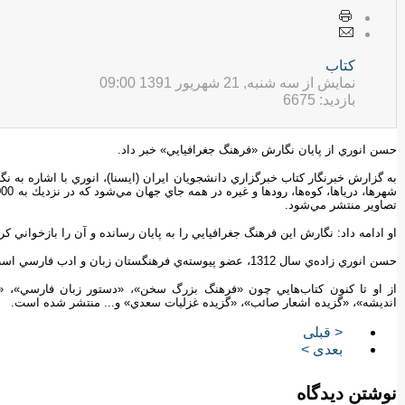
كتاب
نمایش از سه شنبه, 21 شهریور 1391 09:00
بازدید: 6675
حسن انوري از پايان نگارش «فرهنگ جغرافيايي» خبر داد.
به گزارش خبرنگار كتاب خبرگزاري دانشجويان ايران (ايسنا)، انوري با اشاره به
تصاوير منتشر مي‌شود.
او ادامه داد: نگارش اين فرهنگ جغرافيايي را به پايان رسانده‌ و آن را بازخواني 
حسن انوري زاده‌ي سال 1312، عضو پيوسته‌ي فرهنگستان زبان و ادب فارسي است.
از او تا كنون كتاب‌هايي چون «فرهنگ بزرگ سخن»، «دستور زبان فارسي»، 
انديشه»، «گزيده اشعار صائب»، «گزيده غزليات سعدي» و... منتشر شده است.
< قبلی
بعدی >
نوشتن دیدگاه