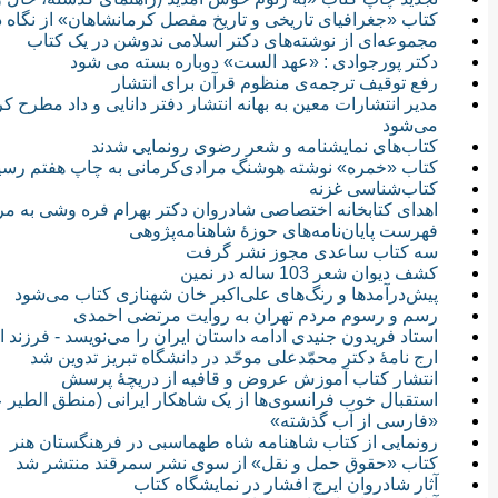
کتاب «جغرافیای تاریخی و تاریخ مفصل کرمانشاهان» از نگاه د
مجموعه‌ای از نوشته‌های دکتر اسلامی ندوشن در یک کتاب
دکتر پورجوادی : «عهد الست» دوباره بسته می شود
رفع توقیف ترجمه‌ی منظوم قرآن برای انتشار
مدیر انتشارات معین به بهانه انتشار دفتر دانایی و داد مطرح
می‌شود
کتاب‌های نمایشنامه و شعر رضوی رونمایی شدند
کتاب «خمره» نوشته هوشنگ مرادی‌کرمانی به چاپ هفتم رسی
کتاب‌شناسی غزنه
اهدای کتابخانه اختصاصی شادروان دکتر بهرام فره وشی به مر
فهرست پایان‌نامه‌های حوزۀ شاهنامه‌پژوهی
سه کتاب ساعدی مجوز نشر گرفت
کشف دیوان شعر 103 ساله در نمین
پیش‌درآمدها و رنگ‌های علی‌اکبر خان شهنازی کتاب می‌شود
رسم و رسوم مردم تهران به روایت مرتضی احمدی
استاد فریدون جنیدی ادامه داستان ایران را می‌نویسد - فرزند ایر
ارج نامهٔ دکتر محمّدعلی موحّد در دانشگاه تبریز تدوین شد
انتشار کتاب آموزش عروض و قافیه از دریچۀ پرسش
استقبال خوب فرانسوی‌ها از یک شاهکار ایرانی (منطق الطیر 
«فارسی از آب گذشته»
رونمایی از کتاب شاهنامه شاه طهماسبی در فرهنگستان هنر
کتاب «حقوق حمل و نقل» از سوی نشر سمرقند منتشر شد
آثار شادروان ایرج افشار در نمایشگاه کتاب