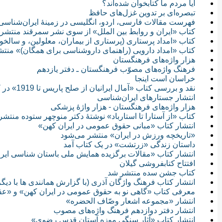
آیا مردم ما کتابخوان شده‌اند؟
تبصره‌ای بر تدوین غزل‌های حافظ
فهرست مقالات فارسی، اردو، انگلیسی در زمینۀ ایران‌شناسی 
کتاب «ایران و روابط بین الملل» از سوی نشر سمرقند منتشر
کتاب «امداد پرستارى (پرستارى از بیماران، معلولین، و سالخ
کتاب «امداد دارويى (راهنماى داروشناسى براى همگان)» منت
هزار واژه‌های فرهنگستان
فرهنگ واژه‌های مصوّب فرهنگستان ـ دفتر یازدهم
خراسان است اینجا
نقد و بررسی کتاب «آمال ایرانیان از صلح پاریس تا 1919» در کتابخانه ملی
انتشار جستارهای ایران‌شناسی
هزار واژه‌های فرهنگستان - هزار واژۀ پزشکی
کتاب «از آستارا تا استارباد» نوشتهٔ دکتر منوچهر ستوده منتش
انتشار کتاب «مبانی حقوق عمومی در ایران کهن»
«تاریخچه ورزش در ایران» منتشر می‌شود
داستان زندگی «زرتشت» در یک کتاب آمد
انتشار کتاب «مقالات برگزیده همایش ملی باستان شناسی ایران
افتتاح کتابفروشی گیلان
کتاب جشن سده منتشر شد
انتشار کتاب فرهنگ واژگان آذری (با گزارش همانندی ها با دیگ
معرفی کتاب «گاهی نو به حقوق عمومی در ایران کهن» و «عقا
انتشار «مجموعه اشعار وصّاف الحضره»
انتشار دفتر دوازدهم فرهنگ واژه‌های مصوب
انتشار كتاب «آثار سنگی موزه آستان قدس رضوی»