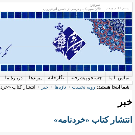
سرتیتر:
شنبه
, 17ام مرداد
دالان سیونیک، و درسی از خسرو انوشیروان
تماس با ما
جستجو پیشرفته
نگارخانه
پیوندها
دربارهٔ ما
شما اینجا هستید:
رویه نخست
تازه‌ها
خبر
انتشار کتاب «خردن
خبر
انتشار کتاب «خردنامه»