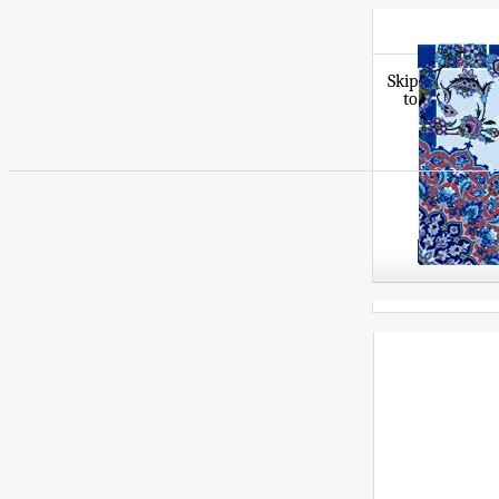
Skip
to