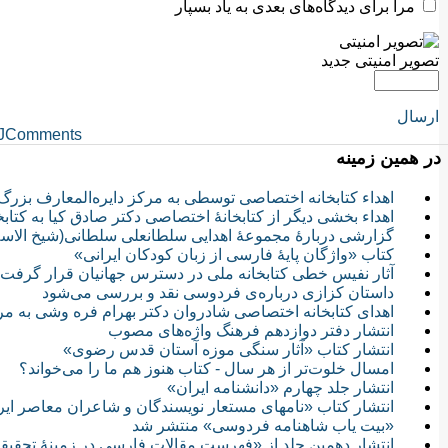
مرا برای دیدگاه‌های بعدی به یاد بسپار
تصویر امنیتی جدید
ارسال
JComments
در همین زمینه
اهداء کتابخانه اختصاصی توسطی به مرکز دایره‌المعارف بزرگ
اهداء بخشی دیگر از کتابخانۀ اختصاصی دکتر صادق کیا به کتاب
گزارشی دربارۀ مجموعۀ اهدایی سلطانعلی سلطانی(شیخ الاسلا
کتاب «واژگان پایۀ فارسی از زبان کودکان ایرانی»
آثار نفیس خطی کتابخانه ملی در دسترس جهانیان قرار گرفت
داستان کزازی درباره‌ی فردوسی نقد و بررسی می‌شود
اهدای کتابخانه اختصاصی شادروان دکتر بهرام فره وشی به مر
انتشار دفتر دوازدهم فرهنگ واژه‌های مصوب
انتشار كتاب «آثار سنگی موزه آستان قدس رضوی»
امسال خلوت‌تر از هر سال - کتاب هنوز هم ما را می‌خواند‍؟
انتشار جلد چهارم «دانشنامه ایران»
انتشار کتاب «نامهای مستعار نویسندگان و شاعران معاصر ایر
«بیت یاب شاهنامه فردوسی» منتشر شد
انتشار دهمین جلد از «فهرست مقالات فارسی در زمینۀ تحقیقا