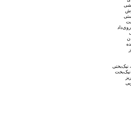
شی
وش
تی
ست
وی‌داد
ن
ده
نیک‌بختی
یک‌بخت
یز
یی