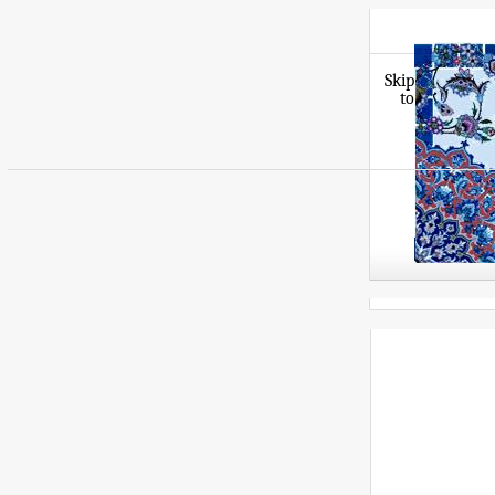
Skip
to