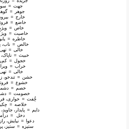
جریده = روزنا
جهت = سو
جوهر = گوهر
خارج = بیرو
خاضع = فروت
خاص = ویژه
خاصیت = ویژ
خاطره = یابو
خالص = ناب، پ
خالی = تهی
خبیث = ناپاک، پ
خجول = کم‌ر
خراب = ویرا
خالی = تهی
خشن = تندخو، 
خشوع = فروت
خصم = دشم
خصومت = دشم
خٌِفت = خواری، فر
خلاصه = چکید
دایم = پایدار، جاوید
دخل = درآمد
دعوا = نیایش، راز 
ستیزه = ستیز، پ