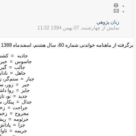
زبان پژوهي
نمایش از چهارشنبه, 07 بهمن 1394 11:32
برگرفته از ماهنامه خواندنی شماره 60، سال هشتم، اسفندماه 1388 - فروردین 1389، ص 49
جاذبه = کش
جاسوس = خبرچ
جالب = گیرا
جاهل = نادان
جبار = ستم‌گر، ز
جبر = زور، س
جایز = روا داش
جدید = نو، تاز
جدال = پیکار، س
جراحت = زخ
مجروح = زخم
جرثومه = ریش
جزا = پاداش
جریمه = تاوا