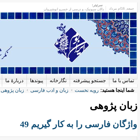
سرتیتر:
جمعه
, 16ام مرداد
دالان سیونیک، و درسی از خسرو انوشیروان
تماس با ما
جستجو پیشرفته
نگارخانه
پیوندها
دربارهٔ ما
شما اینجا هستید:
رویه نخست
زبان و ادب فارسی
زبان پژوهی
زبان پژوهی
واژگان فارسی را به کار گیریم 49