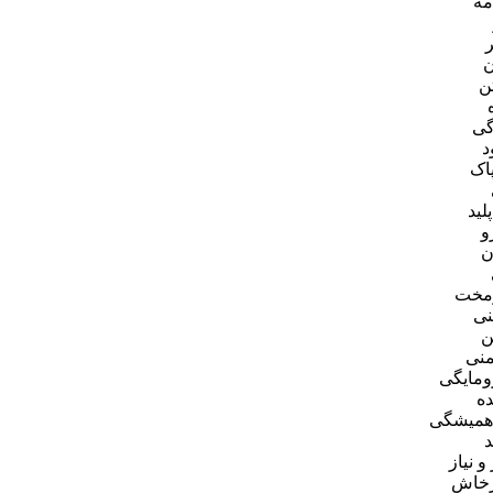
مه
ن
ن
گی
د
اک
لید
و
ن
زمخت
نی
ن
نی
ومایگی
ه
، همیشگی
و نیاز
رخاش