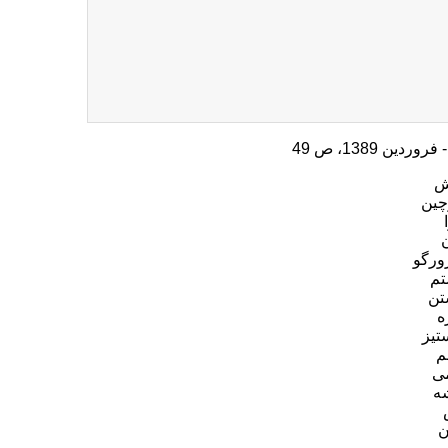
ش
ین
ورگو
تم
تن
ه
تیز
م
ی
ه
ن