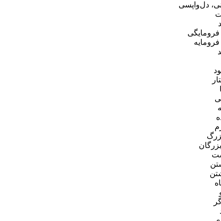
نی، دل‌واپسی
ت
فرومایگی
فرومایه
د
ار
ی
ه
م
زرگ
بزرگان
شت
تن
تن
ه
ر
ی