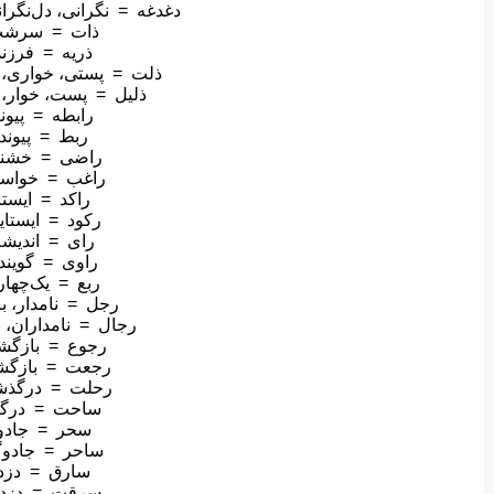
دغدغه = نگرانی، دل‌نگرا
ذات = سرش
ذریه = فرزند
ذلت = پستی، خواری، 
ذلیل = پست، خوار، 
رابطه = پیوند
ربط = پیوند
راضی = خشنو
راغب = خواست
راکد = ایستا
رکود = ایستای
رای = اندیشه
راوی = گویند
ربع = یک‌چهار
رجل = نامدار، ب
رجال = نامداران، 
رجوع = بازگ
رجعت = بازگش
رحلت = درگذش
ساحت = درگا
سحر = جادو
ساحر = جادوگ
سارق = دزد
سرقت = دزد