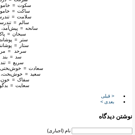
سکوت = خامو
ساکت = خام
سلامت = تندرس
سالم = تندر
سانحه = پیش‌آمد، ر
سبحان = پاک
ستر = پوشاند
ستار = پوشانن
سرحد = مرز
سد = بند
سریع = تند
سعادت = خوش‌بختی، 
سعید = خوش‌بخت، ن
سفاک = خون‌ر
سعایت = بدگو
< قبلی
بعدی >
نوشتن دیدگاه
نام (اجباری)