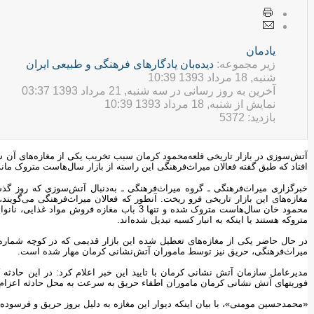
يادمان
زیر مجموعه:
ديده‌بان یادگارهای فرهنگی و طبيعی ایران
شنبه, 18 مرداد 1393 10:39
آخرین به روز رسانی در سه شنبه, 21 مرداد 1393 03:37
نمایش از شنبه, 18 مرداد 1393 10:39
بازدید: 5372
آتش‌سوزی در بازار تاریخی قلعه‌محمود کرمان سبب تخریب یکی از مغازه‌های آن شد
افتاد که طبق گفته فعالان میراث‌فرهنگی این راسته از بازار سال‌هاست متروک مانده و تنها ۳ مغازه در آن فعال
خبرگزاری میراث‌فرهنگی ـ گروه میراث‌فرهنگی ـ به‌دنبال آتش‌سوزی که روز گذش
مغازه‌های این بازار تاریخی فرو ریخت. آنطور که فعالان میراث‌فرهنگی می‌گوی
محمود خان سال‌هاست متروک شده و تنها 3 باب مغازه 
متروکه هستند یا اینکه به انبار کسبه‌ تبدیل شده‌اند.
میراث‌فرهنگی، حریق نیز توسط ماموران آتش‌نشانی کرمان مهار شده است.
مدیرعامل سازمان آتش نشانی کرمان با تایید این خبر اعلام کرد: در این حادثه
فوریتهای آتش نشانی کرمان ماموران اطفاء حریق به سرعت به محل حادثه اعزام ش
«محمدحسین مومنی»، با بیان اینکه دیوار این مغازه به دلیل بروز حریق و فرسوده 