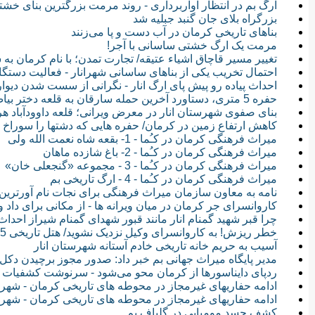
ارگ بم در انتظار آواربرداری - روند مرمت بزرگترین بنای خش
بزرگراه بلای جان گنبد جبلیه شد
بناهای تاریخی کرمان در آب دست و پا می‌زنند
مرمت یک ارگ خشتی ساسانی با آجر!
تغییر مسیر قاچاق اشیاء عتیقه/ تجارت تمدن؛ با نام کرمان به س
احتمال تخریب یکی از بناهای ساسانی شهرانار - فعالیت دستگ
احداث پیاده رو پیش پای ارگ انار - نگرانی از سست شدن دیوا
حفره 5 متری، دستاورد آخرین حمله سارقان به قلعه دختر بیاض
بنای صفوی شهرستان انار در معرض ویرانی؛ قلعه داوودآباد هر
کاهش ارتفاع زمین در کرمان/ حفره هایی که دشتها را سوراخ 
میراث فرهنگی کرمان در کـُما - 1- بقعه شاه نعمت الله ولی
میراث فرهنگی کرمان در کـُما - 2- باغ شازده ماهان
میراث فرهنگی کرمان در کـُما - 3 - مجموعه «گنجعلی خان»
میراث فرهنگی کرمان در کـُما - 4 - ارگ تاریخی بم
نامه به معاون سازمان میراث فرهنگی برای نجات نام آورترین بن
کاروانسرای جر کرمان در میان ویرانه ها - از مکانی برای داد و
چرا قبر شهید گمنام انار مانند قبور شهدای گمنام شیراز احداث
خطر ریزش! به کاروانسرای وکیل نزدیک نشوید/ هتل تاریخی 5 ستاره ای که ویرانه شد
آسیب به حریم خانه تاریخی خادم آستانه شهرستان انار
مدیر پایگاه میراث جهانی بم خبر داد: صدور مجوز برچیدن دکل
ردپای دایناسورها از کرمان محو می‌شود - سرنوشت کشفیات دره
ادامه حفاریهای غیرمجاز در محوطه های تاریخی کرمان - شهر
ادامه حفاریهای غیرمجاز در محوطه های تاریخی کرمان - شه
کشف جسد مومیایی در گلباف بم