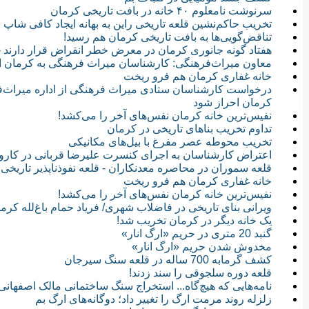
سرنوشت نامعلوم ۴۰ خانه در بافت تاریخی کرمان
تخریب حاکم‌نشین قلعه تاریخی راین به بهانه ایجاد کافی شاپ
تناقض‌گویی‌ها به بافت تاریخی کرمان هم رسید!
هفتاد گونه جانوری کرمان در معرض خطر انقراض قرار دارند - وجود 16 کانون بحرانی 
معاون میراث‌فرهنگی: کارشناسان میراث فرهنگی به کرمان ا
خانه غفاری کرمان هم فرو ریخت
کرمان احراز شود
نفیس‌ترین خانه کرمان نفس‌های آخر را می‌کشد!
تداوم تخریب بناهای تاریخی در کرمان
تخریب محوطه عصر مفرغ با بیل‌های مکانیکی
اعتراض کارشناسان به اجرای کنسرت علیرضا قربانی در کارو
قلعه سموران در محاصره معدنکاران - قلعه نفوذناپذیر تاری
خانه غفاری کرمان هم فرو ریخت
نفیس‌ترین خانه کرمان نفس‌های آخر را می‌کشد!
ویرانی بنای تاریخی در فاضلاب شهری/ فریاد حمام باغ‌لله ک
یک خانه دیگر در کرمان تخریب شد!
گنبد 20 متری در حریم «ارگ انار»
مخدوش شدن حریم «ارگ انار»
کشف گرمابه‌ 700 ساله در قلعه سنگ سیرجان
قلعه دوره سلجوقی را سند زدند!
نامه‌هایی که هیچ‌گاه... استخراج سنگ ساختمانی مالک اصفهان
زلزله روند مرمت ارگ را تغییر داد؛ دوگانه‌های ارگ بم