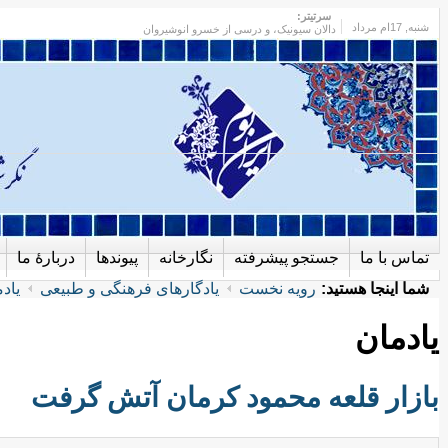
سرتیتر:
شنبه
, 17ام مرداد
دالان سیونیک، و درسی از خسرو انوشیروان
تماس با ما
جستجو پیشرفته
نگارخانه
پیوندها
دربارهٔ ما
شما اینجا هستید:
رویه نخست
یادگارهای فرهنگی و طبیعی
یاد
یادمان
بازار قلعه محمود کرمان آتش گرفت