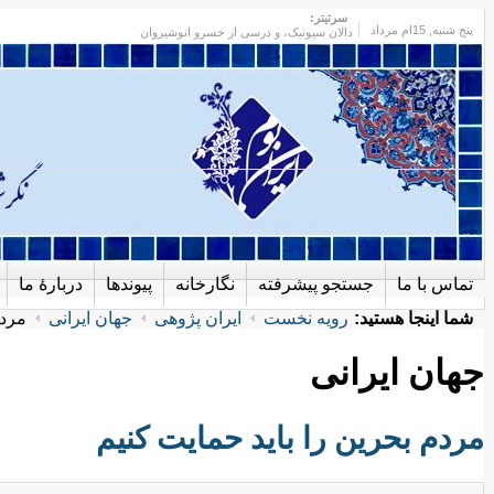
سرتیتر:
پنج شنبه
, 15ام مرداد
دالان سیونیک، و درسی از خسرو انوشیروان
تماس با ما
جستجو پیشرفته
نگارخانه
پیوندها
دربارهٔ ما
شما اینجا هستید:
رویه نخست
ایران پژوهی
جهان ایرانی
مردم
جهان ایرانی
مردم بحرین را باید حمایت کنیم