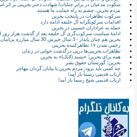
سکوت مدعیان در برابر جنایات/ شهادت دختر بحرینی بر اثر ا
مردم بحرین، چشم به راه حمایت ما هستند
سرکوب تظاهرات در پایتخت بحرین
اقدامات سرکوبگرانه آل خلیفه ادامه دارد
حمله به عزاداران حسینی در بحرین
ادامۀ سیاست سرکوب‌گری آل خلیفه بعد از گذشت هزار روز از انقلاب 
بحرین هم چنان پایدار - 3 سال خیزش 30 سال مبارزه بی‌امان
زخمی شدن ۱۷ تظاهرکننده بحرینی
تظاهرات بحرینی‌ها درپی درگذشت جوانی در زندان
همه برای بحرین؛ «پسند (لایک)» به بحرین
بحرین؛ گورستان حقوق بشر
چه کسی باید برود: مردم بحرین یا بیابان گردان مهاجر
ارباب قدیمی رسماً باز آمد!
ارباب قدیمی شیخ رسماً باز آمد!