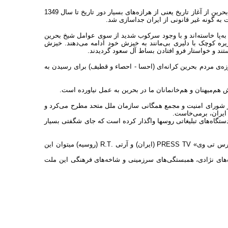
مبارزۀ مردم بحرین برای طرد و نفی خاندان شیخ حاکم همچنان ادامه دارد. مردم بحرین از آغاز تاریخ یعنی از هرازه‌های بسیار دور تاریخ تا سال 1349
به گونه غیر قانونی از ایران جداسازی شد.
به‌پا خاسته‌اند و با وجود سرکوب شدید از سوی عوامل شیخ بحرین
ره کوچک با دلیری بی‌مانند به خیزش خود ادامه می‌دهند. خیزش
تند و خواستار فرو افتادن بساط آل سعود گردیدند.
ارزه‌ی مردم بحرین کرانه‌ای (احسا - احصاء و قطیف) برای رسیدن به
ش هم‌میهنان و هم‌خانمانان ما در بحرین به عمل نیاورده است.
در شورای امنیت و مجمع همگانی سازمان ملل متحد مطرح می‌کرد و
ز ایران، برمی‌خاست.
دستگاه‌های تبلیغاتی روسها واگذار کرده است که جای شگفتی بسیار
برای شناخت این واقعیت، نگاهی به برنامه‌های شبکه تلویزیونی انگلیسی زبان «پرس تی وی» PRESS TV (ایران) و آرتی .R.T (روسیه) میتوان این
ره‌های نژادی، همبستگی‌های سرزمینی و شاخه‌های فرهنگی این ملت