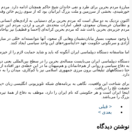
خورشیدی، بخشی از سرزمین و ملت بزرگ ایرانیان بود که از سوی رژیم خائن وقت 
اکنون نزدیک به دو سال است که مردم بحرین برای دستیابی به آزادی‌های انسانی 
و نظامیان عربستان سعودی، قطر، امارات متحده‌ی عربی و اردن، مردم این جزی
مردم جزیره‌ی بحرین باعث شد که مردم بحرین کرانه‌ای (احسا و قطیف) نیز بپاخاس
با وجود سبعیت بسیار بیابان‌نشینان وهابی آل سعود، آنها نتوانسته‌اند خللی در مب
آزادی و سرنگونی حکومت عهد «دایناسور»های این واحد سیاسی ایجاد کنند.
اما متاسفانه دستگاه دیپلماسی ایران آنگونه که باید و شاید حمایت لازم را از خیز
دستگاه دیپلماسی ایران می‌بایست مساله‌ی بحرین را در سطح بین‌المللی یعنی 
به دفاع سیاسی و روانی از هم‌خانمانان و هم‌میهنان ما در این خطه‌ی دور افتاده ا
حتا دستگاههای تبلیغاتی برون مرزی جمهوری اسلامی نیز با کم‌کاری، میدان را به 
دارد.
حقیقت تلخ را دریافت.
اینجا ایران است و هر حکومتی که نام ایران را دارد، موظف به دفاع از همۀ تی
بزرگ را می‌باشد.
< قبلی
بعدی >
نوشتن دیدگاه