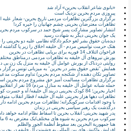
«بانوی شاعر انقلاب بحرین» آزاد شد
پیروزی مردم بحرین نزدیک است
برگزاری بزرگترین تظاهرات مردمی تاریخ بحرین- شعار علیه 
تظاهرات معترضان بحرینی چشم جهانیان را خیره کرد!
انتشار تصاویر مشارکت پسر شیخ حمد در سرکوب مردم بحری
یک جوان بحرینی دیگر به شهادت رسید
دیده‌بان حقوق بشر لغو حکم دادگاه نظامی علیه دو بحرینی را 
هتک حرمت نوامیس مردم - آل خلیفه اخلاق را زیر پا گذاشته 
فراخوان ائتلاف 14 فوریه برای برپایی تظاهرات در بحرین
یورش نیروهای آل خلیفه به تظاهرات مردمی درمناطق مختلف
روایتی دردناک از یورش عوامل آل خلیفه به منزل یک زن بی دف
همایش "نقض حقوق بشر در بحرین" به میزبانی تونس برگزار 
تصاویر تکان دهنده از شکنجه مردم بحرین/ تداوم سکوت مدعی
برگزاری تظاهرات مسالمت آمیز حق مشروع مردم بحرین اس
حمله شبانه عوامل آل خلیفه به منازل مردم/ 16 نفر از انقلابیون بازداشت شدند
اخبار بحرین؛ 84 کودک بحرینی دربند آل خلیفه/ آه و حسرت کوچکترین زندانی سیاسی دنیا
تظاهرات دهها هزار بحرینی علیه آل خلیفه / قطار انقلاب متو
با وجود اقدامات سرکوبگرانه؛ تظاهرات مردم بحرین ادامه دارد 
درگذشت یک رهبر سیاسی بحرینی در زندان
پدر شهید بحرینی: انقلاب بحرین تا اسقاط نظام ادامه خواهد د
سرکوب مردم بحرین به شیوه های مختلف/یک معترض به 6 ماه زندان محکوم شد
هنا جمهورية البحرين بعد سقوط أنظمة الجور والظلم
افزایش واکنش های بین المللی به خشونت آل خلیفه در بحرین