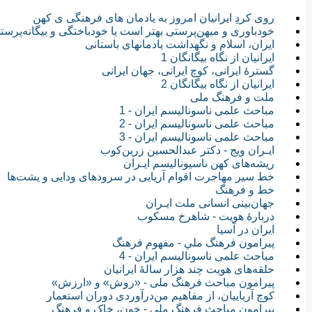
روی کردِ ایرانیان امروز به یادمان های فرهنگی ی کهن
خودباوری و میهن‌پرستی بهتر است یا خودباختگی و بیگانه‌پرست
ایران، اسلام و نگهداشت یادمانهای باستانی
ایرانیان از نگاه بیگانگان 1
گسترۀ ایرانی، کوچ ایرانی، جهان ایرانی
ایرانیان از نگاه بیگانگان 2
ملت و فرهنگ ملی
مباحث علمی‏ ناسونالیسم ایران - 1
مباحث علمی‏ ناسونالیسم ایران - 2
مباحث علمی‏ ناسونالیسم ایران - 3
ایـران ویج - دکتر عبدالحسین زرین‌کوب
ریشه‌های کهن ناسیونالیسم ایـران
خط سیر مهاجرت اقوام آریایی در سرودهای ودایی و یشت‌ها
خط و فرهنگ
جهان‌بینی انسانی ملت ایـران
دربارۀ هویت - شاهرخ مسکوب
ایران در آسیا
پيرامون فرهنگ ملي - مفهوم فرهنگ
مباحث علمی‏ ناسونالیسم ایران - 4
حلقه‌های هویت چند هزار‎ سالهٔ ایرانیان
پیرامون مباحث فرهنگ ملی - «روش» و «ارزش»
کوچ آریاییان، از مفاهیم من‌در‌آوردی دوران استعمار
پیرامون مباحث فرهنگ ملی - خون، خاک و فرهنگ