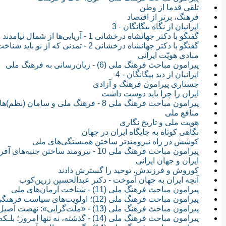
تلقی قدما از وطن
فرهنگ، برتر از اقتصاد
ایرانیان از نگاه بیگانگان - 3
گفتگو با دکتر جهانشاه درخشانی 1 - آریایی‌ها از شمال نیامدند
گفتگو با دکتر جهانشاه درخشانی 2 - تمدنی که از نو باید شناخت
مبادی هویّت ایرانی
پیرامون مباحث فرهنگ ملی (6) - زیان‌رسانی به فرهنگ ملی
ایرانیان از دید بیگانگان - 4
جستاری پیرامون فرهنگ و آزادی
ایران را چرا باید دوست داشت
پیرامون مباحث فرهنگ ملی 8 - فرهنگ ملی و سامان (نظم)های اجتماعی
منافع ملی
هویت ملی و تاریخ نگاری
نگاهی کوتاه به جایگاه ایران در جهان
کوشش در راه نیرومندتر ساختن همبستگی‌های ملی
پیرامون مباحث فرهنگ ملی 10 - نیرومند ساختن جنبه‌های آفرینش فردی و گروهی
ایران و جهان ایرانی
کوروش و فرزندش، توحید را گسترش دادند
آنچه ایران به جهان آموخت - دکتر عبدالحسین زرین‌‏کوب
پیرامون مباحث فرهنگ ملی (11) - شناخت آرمان‌های ملی
پیرامون مباحث فرهنگ ملی (12)؛ اولویت‌های سیاست فرهنگی
پیرامون مباحث فرهنگ ملی (13) - «ملت‌گرایی»: نهضت اصیل اجتماعی
پیرامون مباحث فرهنگ ملی (14) - گذشته، نه تنها امروز؛ بلـکه فـردا را نیز می‌سـازد