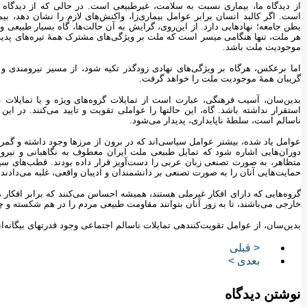
از دیدگاه ما، بیماری نسبت به سلامت، غیرطبیعی است. در حالی که از دیدگاه 
است. اگر کالبد انسان برابر عوامل بیماری‌زا، واکنش‌های لازم را نشان دهد، بیم
بطن جامعه؛ نهادهایی دارد. از این‌روی، گرایش به آن حالت‌ها، گاه بسیار طبیعی و 
هر ملت، تنها هنگامی میسر است که ملت بر ویژگی‌های مشترک همۀ تیره‌های پدیدآ
موجودیت ملت باشد.
اما برعکس، هرگاه بر ویژگی‌های نهادی زودگذر تکیه شود، از مسیر نیرومندی و ن
گریبان همۀ موجودیت ملت را خواهد گرفت.
بدین‌سان، آسیب فرهنگی، عبارت است از تمایلات گروه‌های ویژه و یا تمایلا
استقرار نداشته باشد. گاه، این حالتها را عواملی تقویت و تایید می‌کنند. در این 
ناسالم است، سلطۀ ناپایداری، پدیدار می‌شود.
عوامل یاد شده، بیشتر عوامل سیاسی‌اند که در برون از مرزها وجود داشته و گمراه
دوران‌هایی اشاره شود که تمایل طبیعی ملت ایران معطوف به نگاهبانی و نیرو
متظاهر، به صورت تصنعی زبان عربی را دست‌آویز قرار داده بودند. قطب‌های سیاسی
حمایت‌هایی آنان را به صورت تصنعی بر دانشمندان و ادیبان واقعی، غلبه می‌دادند.
گروه‌هایی که دارای افکار غیرملی هستند، همیشه احساس می‌کنند که برابر افکار
خارجی می‌باشند، تا به زور آنان بتوانند مقاومت طبیعی مردم را در هم شکسته و چن
بدین‌سان، از عوامل تقویت‌کنندهی تمایلات ناسالم اجتماعی وجود قدرتهای بیگانه‌اند
< قبلی
بعدی >
نوشتن دیدگاه