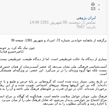
ايران پژوهي
نمایش از دوشنبه, 06 شهریور 1391 14:48
بازدید: 7667
برگرفته از ماهنامه خواندنی شماره 72، امرداد و شهریور 1391، صفحه 39
چون نیک نگه کرد، پر خویش
(ناصرخسرو قبادیا
بیماری از دیدگاه ما، حالت غیرطبیعی است. اما از دیدگاه طبیعت، غیرطبیعی نیست.
آسیب‌شناسی فرهنگی ملی نشان می‌دهد که عنصر آسیب‌رسان از همان جنس فره
نیست بلکه تنها گروه ویژه‌ای را در بر می‌گیرد. این عنصر، بر ویژگیه‌ای همیشگی 
است.
در تاریخ بشر، بسیار دیده شده است که گروه‌هایی بر پایۀ حرص و طمع و یا 
داده‌اند. گاه نیز این گروهها وسیلۀ نیروهای اجتماعی تقویت شده و از این ر
برخوردار شده‌اند. آنان در دوران قدرت بر جلوه‌های فرهنگ ملی تاخته و آن را به طو
فرهنگ ملی، چونان عوامل سلامت جامعه است. همانگونه که گهگاه بر مزاج انسان،
مزاج اجتماع نیز عوارضی پدیدار می‌شود که تعادل فرهنگ ملی را از میان می‌برد.
یا اجازۀ رشد و بالندگی مطلوب را به آن نمی‌دهد.