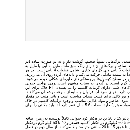
 و دارای قاعده چوبی است. برگ‌هایی نسبتاً ضخیم، گوشت دار و به دو صورت ساده (در
 ساقه و برگ‌های آن دارای رنگ سبز مات، مایل به آبی یا مایل به
زرد و گل‌های آن نر ـ ماده و زرد رنگ است.گل‌های مرکز گل آذین آن مرکب از قطعات 5 تایی ولی گل‌های کناری، شامل قطعات 4 تایی است. در هر
 ولی بعداً به سمت مادگی حرکت می‌کند و دانه‌های گرده روی آن می‌ریزند.
 و در سطح کپسول‌ها برجستگی‌های دایره‌ای شکلی دیده می‌شود.
بذرها لوبیایی شکل به رنگ قهوه‌ای تیره تا سیاه هستند و وزن هزار دانه‌اش 5/2 گرم است. در گیلان به سیاب مشهور است.بومی نواحی جنوبی
مدیترانه است. به هوای گرم و تابش آفتاب زیاد و آبیاری منظم نیازمند است. خاک‌های شنی دارای کربنات کلسیم را می‌پسندد. ‏PH‏ خاک برای این
ش آفتاب دارد. هوای سرد آب فراوان و سایه از سرعت رشد آن می‌کاهند.
 سانتی گراد است. دمای زیاد و نور کافی برای کشت سداب مناسب است و تاثیر مثبت در مقدار
شت شود. عناصر و مواد غذایی مناسب و وجود ترکیبات کلسیم در خاک
و همچنین آبیاری منظم نقش عمده‌ای در افزایش عملکرد (اعم از پیکر رویشی و مواد موثره) دارد. سداب 6-5 سال عمر دارد لذا باید مکانی را برای
چون سداب گیاهی چند ساله است، قبل از کاشت باید زمین را آماده کرد. در فصل پائیز 15 تا 20 تن در هکتار کود حیوانی کاملاً پوسیده به زمین اضافه
می‌کنند و زمین را شخم متوسطی می‌زنند. مقدار کود شیمیایی لازم برای سداب 50 تا 60 کیلوگرم در هکتار اکسید فسفر و 40 تا 50 کیلو گرم درهکتار
اکسید پتاس است. کودها را پس از تسطیح زمین بر سطح خاک پاشیده و با دیسک تا عمق 15 تا 20 سانتی متر مخلوط می‌کنند. از سال دوم در فصل