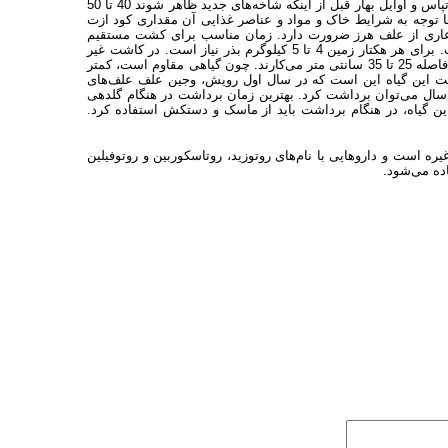
پائیز 30 تا 40 کیلو گرم در هکتار اکسید فسفر و 20 تا 35 کیلوگرم در هکتار اکسید تپاس و اوایل بهار قبل از اینکه شاخه‌های جدید ظاهر شوند 40 تا 50
 توجه به شرایط خاک و مواد و عناصر غذایی آن مقداری کود ازت
ر عاری از علف هرز ضرورت دارد. زمان مناسب برای کشت مستقیم
سداب اواخر زمستان است. فاصله ردیف‌ها از یکدیگر 40 سانتی متر مناسب است. برای هر هکتار زمین 4 تا 5 کیلوگرم بذر نیاز است. در کاشت غیر
مستقیم اواخر فروردین تا اوایل خرداد بذر را در خزانه هوای آزاد در ردیف‌هایی با فاصله 25 تا 35 سانتی متر می‌کارند. چون گیاهی مقاوم است، کمتر
داشت این گیاه این است که در سال اول رویش، وجین علف علف‌های
گیرد. برداشت از سال دوم صورت می‌گیرد. 2 تا 3 مرتبه در سال می‌توان برداشت کرد. بهترین زمان برداشت در هنگام گلدهی
ین گیاه، در هنگام برداشت باید از ماسک و دستکش استفاده کرد.
ه است و داروهایی با نام‌های روتوزید، روتاسکوربین و روتوفیلین
ه می‌شود.‏