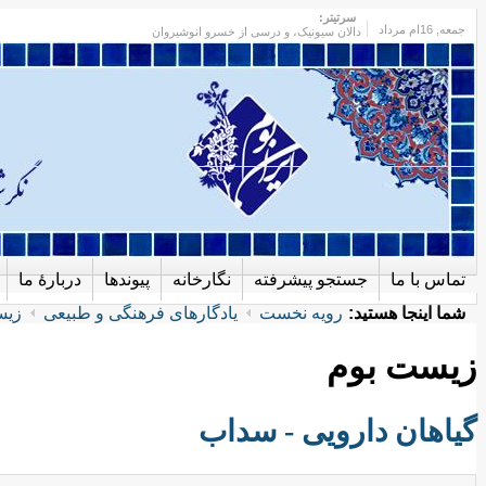
سرتیتر:
جمعه
, 16ام مرداد
دالان سیونیک، و درسی از خسرو انوشیروان
تماس با ما
جستجو پیشرفته
نگارخانه
پیوندها
دربارهٔ ما
شما اینجا هستید:
رویه نخست
یادگارهای فرهنگی و طبیعی
زیس
زیست بوم
گیاهان دارویی - سداب