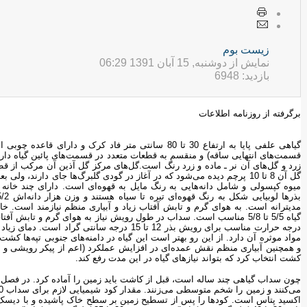
زيست بوم
نمایش از دوشنبه, 15 آبان 1391 06:29
بازدید: 6948
برگرفته از روزنامه اطلاعات
گیاهی علفی پایا به ارتفاع 30 تا 80 سانتی متر فاد کرک
قسمت‌های انتهایی ساقه) و منقسم به قطعات متعدد در قسمت‌های پائین گیاه دارد.
گل آن 8 تا 10 پرچم دیده می‌شود که در آغاز در گودی گلبرگ‌ها جای دارند،
میوه کپسولی و شامل دانه‌هایی به رنگ مایل به قهوه‌ای است. دارای چند خانه
گیاه 5/5 تا 5/8 مناسب است. سداب در طول رویش نیاز به هوای گرم و تاب
درجه حرارت مناسب برای رویش بذر 12 تا 15 درجه
مواد موثره آن دارد. از این رو بهتر است این گیاه در دامنه‌های جنوبی تپه‌ها ک
کشت انتخاب کرد که بتواند نیازهای گیاه در این مدت رفع کند.