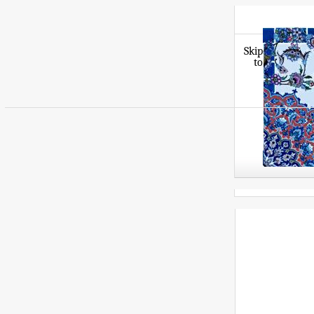
Skip
to