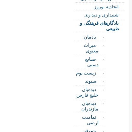
اتحادیه نوروز
شنیداری و دیداری
یادگارهای فرهنگی و
طبیعی
یادمان
میراث
معنوی
صنایع
دستی
زیست بوم
سیوند
دیده‌بان
خلیج فارس
دیده‌بان
مازندران
تمامیت
ارضی
حقوقی