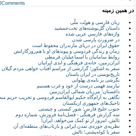
JComments
در همین زمینه
زبان فارسی و هویّت ملّی
داستان گل‌نوشته‌های تخت‌جمشید
واژه‌های فارسیِ عربی شده
در ضرورتِ پارسی شدن
حقوق ایران در دریای مازندران محفوظ است
زمان و زندگی‌ِ فردوسی و پیوندهای او با هم‌روزگارانش
روابط سامانیان با اسماعیلیان قرمطی
ایران‌زمین، خانه‌ی فرهنگی و ابدی ایرانیان
سفر به اشکور؛ گزارشی از مراسم آفتاب خواهی مردم گیلان
تاریخ‌نویسی در ایران باستان
نگرشی بر نامه‌ی پهلوانی
نیازمند فهمی درست از خود و غرب هستیم
داغستان؛ مرزبان شمالی ایران‌زمین
نگاهی به آرام‌گاه حكيم ابوالقاسم فردوسی و تخریب حریم من
تاجیک‌های جمهوری ازبکستان
جنوب خلیج فارس؛ شورِ کیستی و چیستی
سه گزارش فرهنگی - فصل‌نامهٔ فروزش، شماره دوم
تالش، امروز از تو کمک می‌خواهد، ایران!
نظریه‌ی حوزه‌ی تمدن ایرانی و بازتاب‌های منطقه‌ای آن
سفر با کوله‌پشتی؛ تالش