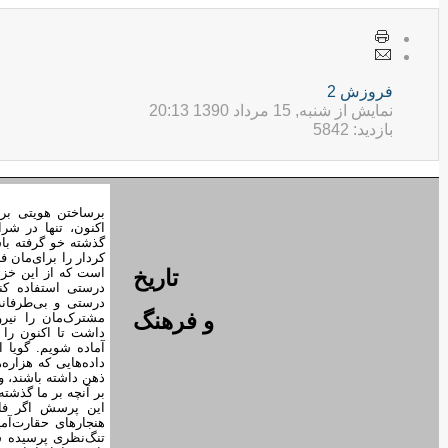
فروزش 2
نمایش از شنبه, 15 مرداد 1390 20:13
بازدید: 5842
برساختن هویتی برای
اکنون، تنها در ش
گذشته خو گرفته باشی
کردار را برای‌مان 
تاریخ
است که از این خزا
درستی استفاده کنی
درستی و بی‌طرفانه
و فرهنگ
مشترک‌مان را نیرو
داشت تا اکنون را 
آماده شویم. گویا ای
داده‌هایی که هزار
ذهن داشته باشند، و 
بر آنچه بر ما گذشته
این پرسش اگر فارغ
هنجارهای حقارت‌آمی
تنگ‌نظری پرسیده ش