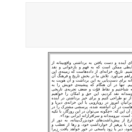
 آینده و دست یافتن به برداشتی واقع‌بینانه از
رایطی ممکن است که به فهم و بازخوانی و نقد
م. تاریخ، خزانه‌ای از داده‌هاست که زمینه‌ی این
فراهم می‌آورد. تلاش ما در بخش تاریخ و فرهنگ آن
نه برای دست‌یابی به این برداشت و آن هویت به
م. تنها در آن هنگام که پیشینه‌ی خویش را به
 شناختیم و نقاط قوّت و ضعف تجربه‌ی تاریخی
مندانه نقد کردیم، این حق و امکان را خواهیم
از نو طراحی کنیم و برای خیز برداشتن در آینده
رانیانِ امروز در رویارویی با این خزانه‌ی دیرپا و
ه‌هاست در آن انباشته شده، پرسشی مشترک را در
آن این که: «چگونه می‌توان در این روزگار، با تکیه
 است، نیرومندانه و سرافرازانه ایرانی بود؟».
 از پیش‌داشت‌های خودبزرگ‌بینانه، به دور از
ز، با پرهیز از خوارداشتِ خود، و رها از تعصّب و
ود، دیر یا زود پاسخی در خور خواهد یافت. زیرا