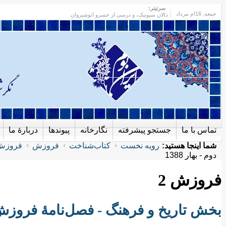
سرتیتر:
جمعه
, 16ام مرداد
دالان سیونیک، و درسی از خسرو انوشیروان
تماس با ما
جستجو پیشرفته
نگارخانه
پیوندها
دربارهٔ ما
شما اینجا هستید:
رویه نخست
کتاب‌شناخت
فروزش
فروزش 
دوم - بهار 1388
فروزش 2
بخش تاریخ و فرهنگ - فصل‌نامۀ فروزش شما