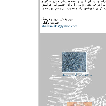
خزانه‌ای چندان غنی و دست‌مایه‌ای چنان متکثّر و
ی‌اغراق، بختی زرّین را برای جسورانی فراپیش
یف کردن خویشتن را، و «خویشتن بودنِ بهینه» را
دبیر بخش تاریخ و فرهنگ
شروین وکیلی
sherwinvakili@yahoo.com
در ضرورتِ پارسی شدن