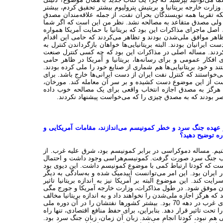
وزارت خارجه بریتانیا و بریتیش پترولیوم بیشتر تحقیق کردم، بیشتر
که تقریبا همه نویسندگان بحران نفت، از جمله علاقه‌مندان مصدق
دند ولی مصدق متقاعد به مصالحه نشد. نظر من این است که اگر شما
صل ماجرای مذاکرات این بود که بریتانیا با حمایت آمریکا همواره
 ظاهر موافق ملی‌شدن بودند و تظاهر می‌کردند که حامی این اقدام
یرانیان بودند. البته بریتانیایی‌ها خواهان بازگرداندن کنترل به
کردند. مساله اصلی در مذاکرات این بود که چه کسی کنترل صنعت
افکار عمومی و برای رسانه‌ها، بریتانیا و آمریکا در ظاهر حامی
 و خود بریتانیایی‌ها هم شماری از صنایع خود را ملی کرده بودند.
ی‌خواستند که کنترل نفت ایران از دست ایرانی‌ها خارج باشد. برای
ست از این موضوع دست کشیده و بر سر آن معامله کند. مورخان،
ه هرگز به مصدق اجازه انتخاب واقعی برای یک مصالحه خوب داده
قصر بودند که به مصدق چیزی را که می‌خواست پیشنهاد نکردند.
بر عهده جنگ سرد و خطر کمونیسم می‌اندازند، مقامات آمریکایی و
اره توضیح دهید؟
م. مساله دموکراسی در برابر کمونیسم بود، شرق علیه غرب. از
ارچوب جنگ سرد صورت گرفت. کمونیسم‌هراسی وجود داشت و احتمال
 که کودتا ارتباط کمی با موضوع کمونیسم داشت. این دیوی بود
ر ایران بود. این امر می‌توانست اپیدمیک شده و به‌سادگی به دیگر
یت کند. این موضوع البته بر آمریکا نیز به اندازه بریتانیا تاثیر
یران موفق شود. در طول مذاکرات، وزارت خارجه آمریکا و جورج مگی
که هرگز اجازه ملی‌شدن را نخواهند داد و به اندازه بریتانیا مخالف
چنین سیاستی هستند. ملی‌شدن نفت در دوره 1951 تا 1953، به معنای بحران جدی غرب در دهه 70 بود. بیشتر کشورها نفتشان را در آن دوره ملی
 تحت تاثیر قرار دهد. بنابراین، برای حفظ منافع اقتصادی، تنها راه
م نبود، کودتا انجام می‌شد. زبان آن زمان، زبان جنگ سرد بود.