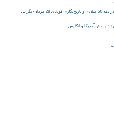
گفت‌وگو با خسرو شاکری درباره عملکرد غرب در برابر ایران در دهه 50 میلادی و تاریخ‌نگاری کودتای 28 مرداد - نگرانی
ت