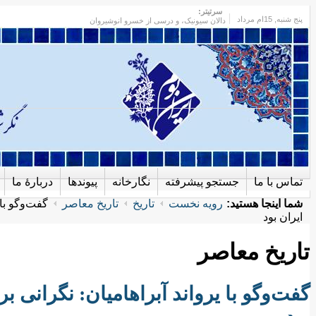
سرتیتر:
پنج شنبه
, 15ام مرداد
دالان سیونیک، و درسی از خسرو انوشیروان
تماس با ما
جستجو پیشرفته
نگارخانه
پیوندها
دربارهٔ ما
شما اینجا هستید:
رویه نخست
تاریخ
تاریخ معاصر
گفت‌وگو با 
ایران بود
تاریخ معاصر
گفت‌وگو با یرواند آبراهامیان: نگرانی بر