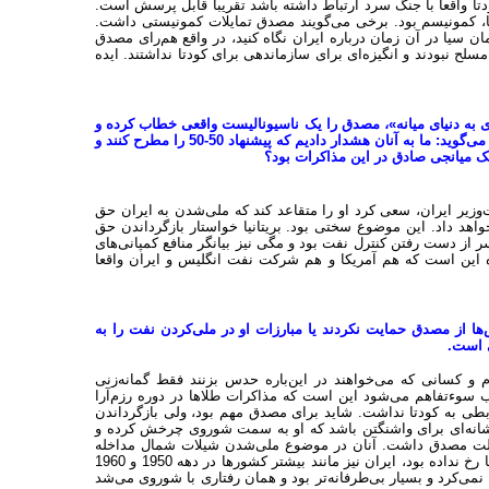
تا واقعا با جنگ سرد ارتباط داشته باشد تقریبا قابل پرسش است.
تا، کمونیسم بود. برخی می‌گویند مصدق تمایلات کمونیستی داشت.
سیا در آن زمان درباره ایران نگاه کنید، در واقع هم‌رای مصدق
مسلح نبودند و انگیزه‌ای برای سازماندهی برای کودتا نداشتند. ایده
رستاده‌ای به دنیای میانه»، مصدق را یک ناسیونالیست واقعی خطاب کرده و
شرکت نفت انگلیس و ایران را مقصر دانسته که فرصت بزرگی را از دست داده و می‌گوید: ما به آنان هشدار دادیم که پیشنهاد 50-50 را مطرح کنند و
 یک میانجی صادق در این مذاکرات بود؟
زیر ایران، سعی کرد او را متقاعد کند که ملی‌شدن به ایران حق
اهد داد. این موضوع سختی بود. بریتانیا خواستار بازگرداندن حق
 از دست رفتن کنترل نفت بود و مگی نیز بیانگر منافع کمپانی‌های
ده این است که هم آمریکا و هم شرکت نفت انگلیس و ایران واقعا
س‌ها از مصدق حمایت نکردند یا مبارزات او در ملی‌کردن نفت را به
 است.
 و کسانی که می‌خواهند در این‌باره حدس بزنند فقط گمانه‌زنی
 سوءتفاهم می‌شود این است که مذاکرات طلاها در دوره رزم‌آرا
ربطی به کودتا نداشت. شاید برای مصدق مهم بود، ولی بازگرداندن
انه‌ای برای واشنگتن باشد که او به سمت شوروی چرخش کرده و
ولت مصدق داشت. آنان در موضوع ملی‌شدن شیلات شمال مداخله
نکردند و تسلط ایران بر شیلات را تایید کردند. من می‌گویم که به فرض آنکه کودتا رخ نداده بود، ایران نیز مانند بیشتر کشورها در دهه 1950 و 1960
می‌کرد و بسیار بی‌طرفانه‌تر بود و همان رفتاری با شوروی می‌شد