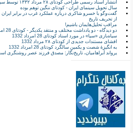
انتشار اسناد رسمی طراحی کودتای ۲۸ مرداد ۱۳۳۲ توسط سیا
سال تحویل سینمای ایران - کودتای ننگین توهم بوده
از تحریف تاریخ
مراقب تحلیل‌هایمان باشیم‎!
دو دیدگاه - دو یادداشت مختلف و منتقد یکدیگر - کودتای 28 امرداد و نقش آمریکا و انگلیس
سیاه‌بازی «سیا» در مورد اسناد کودتای 28 امرداد 1332
افشای مستندات جدیدی از کودتای ۲۸ مرداد 1332
به انگیزۀ شصت و یکمین سالگرد کودتای 28 امرداد 1332
یرواند آبراهامیان، تاریخ‌نگار: مصدق فرزند عصر روشنگری اس