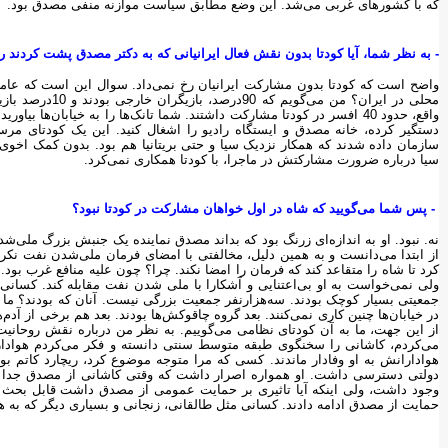
که با کشورهای غربی می‌شد. این وضع مطابق سیاست موازنه منفی مصدق بود.
-‌ به نظر شما، آیا کودتا بدون نقش فعال ایرانیانی که به دکتر مصدق پشت کردند ر
واضح است که کودتا بدون مشارکت ایرانیان رخ نمی‌داد. سوال این است که عامل اصلی
محلی در ایران؟ من
واقع، حدود 40 افسر در کودتا مشارکت داشتند. شما تانک‌ها را به خیابان‌
دستگیر کرده، خانه مصدق و ایستگاه رادیو را اشغال کنید. این یک کودتای 
سازمان داده شدند که همکار نزدیک سیا و حتی بریتانیا هم بود. بدون کمک اخوی
سیا درباره ضرورت مشارکتش در ماجرا، با کودتا همکاری نمی‌کرد.
‌ - پس شما می‌گویید که شاه در اول خواهان مشارکت در کودتا نبود؟
نه. نبود. او به اندازه‌ای زرنگ بود که بداند مصدق نماینده یک جنبش بزرگ ملی‌ش
از ابتدا می‌دانست و به همین دلیل، مخالفتی با امضای فرمان ملی‌شدن نفت نک
کرد تا شاه را متقاعد کند که فرمان را امضا نکند. چرا؟ چون علیه منافع غرب 
جمعیتی بسیار کوچک بودند. سه‌هزارنفر جمعیت بزرگی نیست. آنان که بودند؟ ما 
می‌کردم، کاشانی را سخنگوی طبقه متوسط سنتی دانسته و فکر می‌کردم هواداران
هوادارانش به او وفادار ماندند. کسی که مرا متوجه موضوع کرد، ریچارد کاتم بود
دولتی دسترسی داشت. او همواره اصرار داشت که وقتی کاشانی از مصدق جدا 
وجود داشت، ولی اینکه آیا تاثیری بر حمایت عمومی از مصدق داشت قابل بحث است
حمایت از مصدق ادامه دادند. کسانی مثل طالقانی، زنجانی و بسیاری دیگر که به هم