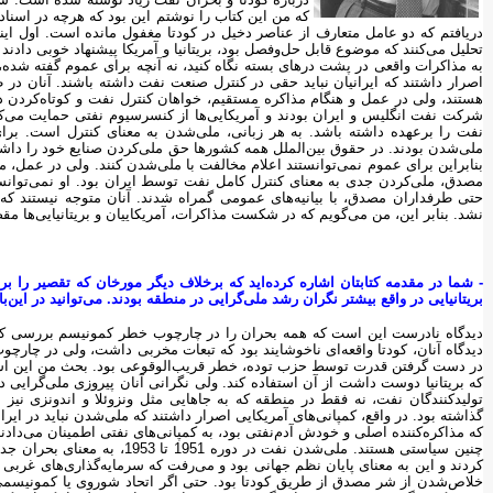
که من این کتاب را نوشتم این بود که هرچه در اسناد 
دریافتم که دو عامل متعارف از عناصر دخیل در کودتا مغفول مانده است. اول این
تحلیل می‌کنند که موضوع قابل حل‌وفصل بود، بریتانیا و آمریکا پیشنهاد خوبی دا
به مذاکرات واقعی در پشت درهای بسته نگاه کنید، نه آنچه برای عموم گفته شده، ا
اصرار داشتند که ایرانیان نباید حقی در کنترل صنعت نفت داشته باشند. آنان در
هستند، ولی در عمل و هنگام مذاکره مستقیم، خواهان کنترل نفت و کوتاه‌کردن دست ا
شرکت نفت انگلیس و ایران بودند و آمریکایی‌ها از کنسرسیوم نفتی حمایت می‌
نفت را برعهده داشته باشد. به هر زبانی، ملی‌شدن به معنای کنترل است. برای 
ملی‌شدن بودند. در حقوق بین‌الملل همه کشورها حق ملی‌کردن صنایع خود را داشتند
بنابراین برای عموم نمی‌توانستند اعلام مخالفت با ملی‌شدن کنند. ولی در عمل، م
مصدق، ملی‌کردن جدی به معنای کنترل کامل نفت توسط ایران بود. او نمی‌توان
حتی طرفداران مصدق، با بیانیه‌های عمومی گمراه شدند. آنان متوجه نیستند ک
نشد. بنابر این، من می‌گویم که در شکست مذاکرات، آمریکاییان و بریتانیایی‌ها م
- ‌شما در مقدمه کتابتان اشاره کرده‌اید که برخلاف دیگر مورخان که تقصیر را 
بریتانیایی در واقع بیشتر نگران رشد ملی‌گرایی در منطقه بودند. می‌توانید در این‌ب
دیدگاه نادرست این است که همه بحران را در چارچوب خطر کمونیسم بررسی کنی
دیدگاه آنان، کودتا واقعه‌ای ناخوشایند بود که تبعات مخربی داشت، ولی در چ
در دست گرفتن قدرت توسط حزب توده، خطر قریب‌الوقوعی بود. بحث من این است
که بریتانیا دوست داشت از آن استفاده کند. ولی نگرانی آنان پیروزی ملی‌گرایی د
تولید‌کنندگان نفت، نه فقط در منطقه که به جاهایی مثل ونزوئلا و اندونزی نیز سرا
گذاشته بود. در واقع، کمپانی‌های آمریکایی اصرار داشتند که ملی‌شدن نباید در ا
که مذاکره‌کننده اصلی و خودش آدم‌نفتی بود، به کمپانی‌های نفتی اطمینان می‌دادند 
کردند و این به معنای پایان نظم جهانی بود و می‌رفت که سرمایه‌گذاری‌های غربی را
خلاص‌شدن از شر مصدق از طریق کودتا بود. حتی اگر اتحاد شوروی یا کمونیسمی ه