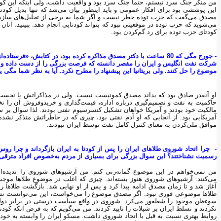
من منکر جنگ سرد نیستم، حتما جنگ سرد بود و واقعیت داشت، ولی اینکه این کود
این پوششی بود برای افکار عمومی و باید اینطور بیان می‌شد که تنها بدیل کود
مصدق می‌گفت که حزب توده خطر نیست و اگر شما به برخی از تحلیل‌های سازمان 
می‌شوید که حزب توده در موقعیتی نبود که بتواند کودتایی انجام دهد. ببینید، آنان 
کودتای حزب توده برای رد گم‌کردن بود.
- جورج مگی که 80 ساعت با دکتر مصدق مذاکره کرده بود، در کتابش، «ف
موضوع را حل کنند. ولی بریتانیا این پیشنهاد را مطرح نکرد. آیا به نظر شما مگی
او آنقدر صادق بود که بداند مصدق کمونیست نیست. ولی در مذاکراتش با نخست‌و
حاکمیت به نفت و تصمیم‌گیری درباره اداره، قیمت‌گذاری و خریدوفروش آن را نخو
مالکیت خود بودند و آمریکا خواهان تشکیل کنسرسیوم نفتی بودند. لذا سوال بر سر
آمریکایی بود. از آنجایی که او آدم نفتی بود، چیزی که در خاطراتش متذکر نش
موافق ملی‌کردن به معنای کنترل کامل نفت توسط ایران نبودند.
- ‌ چرا اتحاد شوروی طلاهای ایران را پس از کودتا به ایران بازگرداند و چرا رو
رسمیت نشناختند؟ این سوال بزرگی برای بسیاری از مردم به‌خصوص افراد مترقی
من نمی‌خواهم در این موضوع گمانه‌زنی کنم. من آرشیوهای شوروی را ندیده‌ام
می‌کنند. آرشیوهای شوروی هنوز بسته‌اند. چیزی که اغلب در موضوع طلاها موجب
آغاز شد و تا زمان مصدق ادامه پیدا کرد و پس از او نهایی شد. بازگشت طلاها 
طلاها موضوعی فوری نبود. اگر مصدق موضوع را می‌خواست، این می‌توانست نش
سوءظن موجود را شعله‌ور می‌کرد. شوروی در واقع سیاست درستی در برابر د
روابط بهتری نسبت به قبل با اتحاد شوروی داشت. مسکو ایران را وابسته به خود ن