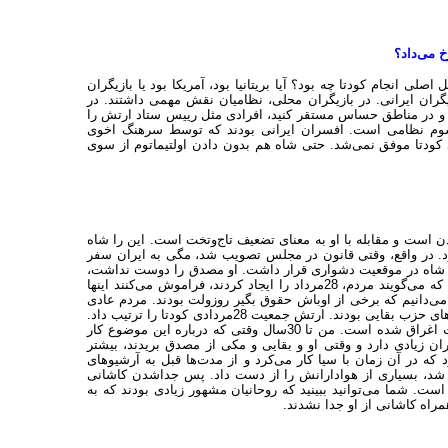
خ می‌داد؟
 انجام کودتا چه بود؟ آیا بریتانیا بود، آمریکا بود یا بازیگران
 می‌گویم که 90درصد، بازیگران خارجی بودند و 10درصد بازیگران ایرانی. در بازیگران محلی، نظامیان نقش مهمی داشتند. در
ها بیاورید و در مناطق حساس مستقر کنید، افرادی مثل رییس ستاد ارتش را
مرسوم نظامی است. افسران ایرانی بودند که توسط سرهنگ اخوی
 کودتا موفق نمی‌شد. حتی شاه هم بدون دادن اولتیماتوم از سوی
دن است و مقابله با او به معنای تضعیف تاج‌وتخت است. این را شاه
رد. در واقع، وقتی قانون در مجلس تصویب شد، مگی به ایران سفر
بود. شاه در موقعیت دشواری قرار داشت. او مصدق را دوست نداشت،
ولی نمی‌خواست به او بی‌اعتنایی و آشکارا با ملی شدن نفت مقابله کند. کسانی که می‌گویند مردم، 28مرداد را ایجاد کردند، فراموش می‌کنند اینها
می‌دانیم که برخی از اوباش حقوق بگیر روزولت بودند. مردم عادی
در خیابان‌ها چنین کاری نمی‌کنند. بعد گروه چاقوکش‌ها بودند. بعد هم برخی از آدم‌های حزب بقایی بودند. ارتش جمعیت 28مردادی کودتا را ترتیب داد.
از این جهت، ما به آن کودتای نظامی می‌گوییم. به نظر من درباره نقش روحانیت اغراق شده است. من تا 30سال وقتی که درباره این موضوع کار
 زیادی دارد و وقتی او و بقایی و مکی از مصدق بریدند، بیشتر
 که در آن زمان با سیا کار می‌کرد و از مدت‌ها قبل به آرشیوهای
شد، بسیاری از هوادارانش را از دست داد. پس جداشدن کاشانی
. شما می‌توانید ببینید که روحانیان مشهور زیادی بودند که به
راه کاشانی از او جدا نشدند.