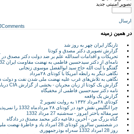
تصویر امنیتی جدید
ارسال
JComments
در همین زمینه
تارنگار ایران چهر به روز شد
گزارش تصويرى دکتر مصدق و کودتا
تحریکات و اقدامات اسدالله علم بر ضد دولت دکتر مصدق در آستانه ک
نامه‌ای از دکتر سیدحسین فاطمی به نهضت مقاومت ایران 30/10/1332
گفتگو با آیت الله حاج سید ابوالفضل موسوی زنجانی
نگاهی دیگر به رابطه آمریکا با کودتای ۲۸مرداد
نگاهی به تلاش‌های غرب علیه نهضت ملی شدن نفت و دولت د
گزارش یک کودتا از زبان مجریان - بخشی از گزارش CIA درباره کودتای 28 مرداد
نامه دکتر سیدحسین فاطمی از مخفیگاه
گزارش یک واقعه
کودتای ۲۸مرداد ۱۳۳۲ به روایت تصویر 2
چرا انگلیس نقش خود در کودتای ۲۸ مردادماه 1332 را نمی‌پذیرد؟
سرمقاله باختر امروز - سه‌شنبه 27 مرداد 1332
گناه بزرگ من - آخرین دفاعیه دکتر محمد مصدق در دادگاه
در شصتمین سالروز کودتای 28 امرداد یاد و خاطرۀ نهضت ملی و دکتر محمد مصدق گرامی باد
روز 28 امرداد 1332 سه‌راه بوذرجمهوری