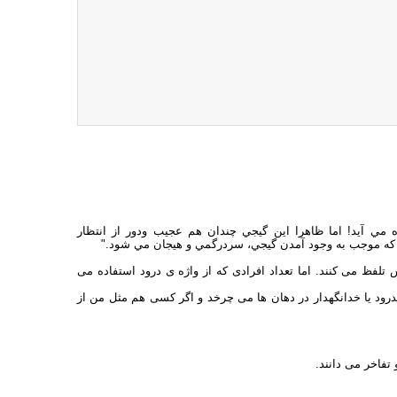
مي آيد! اما ظاهرا اين گيجي چندان هم عجيب ودور از انتظار
گ كه موجب به وجود آمدن گيجي، سردرگمي و هيجان مي شود."
راد زیادی را ببینید که کلمات Hi و Hello را با لهجه ی غلیظ American اش تلفظ می کنند. اما تعداد افرادی که از واژه ی درود استفاده می
بیش از سپاسگزارم و bye بسیار راحت تر از بدرود یا خدانگهدار در دهان ها می چرخد و اگر کسی هم مثل من از
تفاخر می دانند.