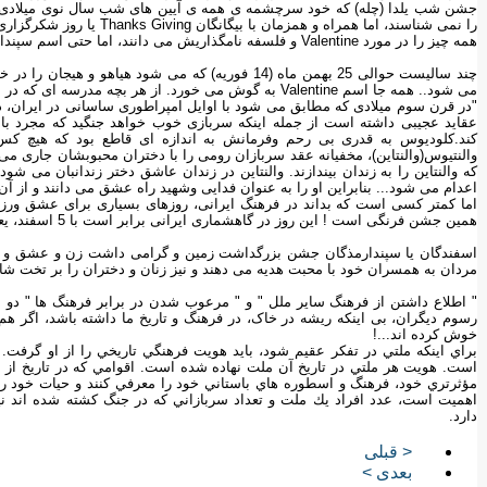
جشن شب یلدا (چله) که خود سرچشمه ی همه ی آیین های شب سال نوی میلادی ا
را نمی شناسند، اما همراه و همزمان با بیگانگان Thanks Giving یا روز شکرگزاری برپا می کنند !
همه چیز را در مورد Valentine و فلسفه نامگذاریش می دانند، اما حتی اسم سپندارمذگان به گوششان نخورده است.
چند سالیست حوالی 25 بهمن ماه (14 فوریه) که می شود هی
می شود.. همه جا اسم Valentine به گوش می خورد. از هر بچه مدرسه ای که در مورد والنتاین سوال کنی می داند که :
"در قرن سوم میلادی که مطابق می شود با اوایل امپراطوری ساسانی در ایران، د
عقاید عجیبی داشته است از جمله اینکه سربازی خوب خواهد جنگید که مجرد باش
کند.کلودیوس به قدری بی رحم وفرمانش به اندازه ای قاطع بود که هیچ کس
والنتیوس(والنتاین)، مخفیانه عقد سربازان رومی را با دختران محبوبشان جاری م
که والنتاین را به زندان بیندازند. والنتاین در زندان عاشق دختر زندانبان م
اعدام می شود... بنابراین او را به عنوان فدایی وشهید راه عشق می دانند و از 
اما کمتر کسی است که بداند در فرهنگ ایرانی، روزهای بسیاری برای عشق ورزیدن
همین جشن فرنگی است ! این روز در گاهشماری ایرانی برابر است با 5 اسفند، یعنی فقط چند روز پس از والنتاین.
اسفندگان یا سپندارمذگان جشن بزرگداشت زمین و گرامی داشت زن و عشق و فداکا
مردان به همسران خود با محبت هدیه می دهند و نیز زنان و دختران را بر تخت شاه
" اطلاع داشتن از فرهنگ سایر ملل " و " مرعوب شدن در برابر فرهنگ ها " دو 
رسوم دیگران، بی اینکه ریشه در خاک، در فرهنگ و تاریخ ما داشته باشد، اگر ه
خوش کرده اند...!
براي اينكه ملتي در تفكر عقيم شود، بايد هويت فرهنگي تاريخي را از او گرفت.
است. هويت هر ملتي در تاريخ آن ملت نهاده شده است. اقوامي كه در تاريخ از ج
مؤثرتري خود، فرهنگ و اسطوره هاي باستاني خود را معرفي كنند و حيات خود را تا 
اهميت است، عدد افراد يك ملت و تعداد سربازاني كه در جنگ كشته شده اند 
دارد.
< قبلی
بعدی >