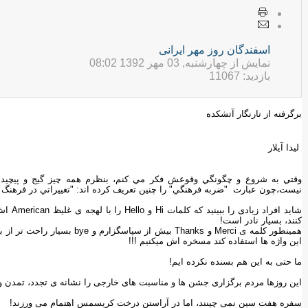
اسفندگان روز مهر ایرانی
نمایش از چهارشنبه, 03 مهر 1392 08:02
بازدید: 11067
برگرفته از تارنگار آتشکده
لیدا آیلار
وقتي به شروع و چگونگي وقوعش فكر مي كنم، بنظرم همه چيز گيج و پيچيده 
نيست،چون عبارت "ضربه فرهنگي" را چنين تعريف كرده اند: "تغييراتي در فرهن
شاید اف
کنند، بسیار نادر است!
همینطور کلمه ی Merci و Thanks 
این واژه ها استفاده کند مسخره اش میکنیم !!!
ما حتی به این هم بسنده نکرده ایم!
این روزها مردم برگزاری جشن ها و مناسبت های خارجی را نشانه ی تجدد، تمدن و 
سفره هفت سین نمی چینند، اما در آراستن درخت کریسمس اهتمام می ورزند!