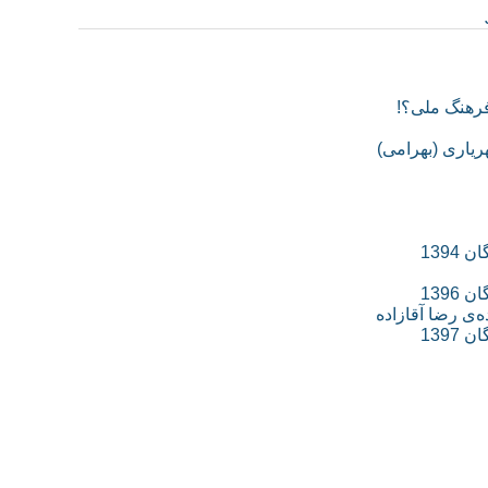
فرهنگ ملی؟!
هریاری (بهرامی)
139
139
‌ی رضا آقازاده
139