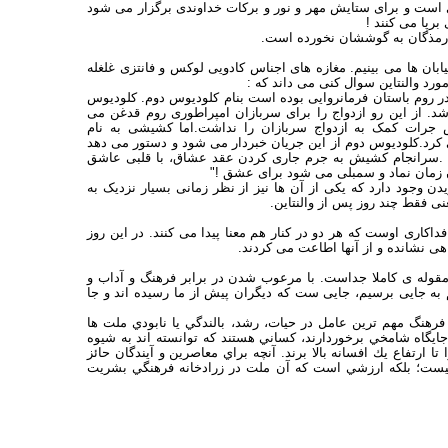
ست و برای ستایش مهر و نور و برکات خداوندی برگزار می شود
اهو و هیجان را در خیابان ها می بینیم. مغازه های اجناس کادویی لوکس و فانتزی غلغله
ر روم باستان فرمانروایی بوده است بنام کلودیوس دوم. کلودیوس
د. از این رو ازدواج را برای سربازان امپراطوری روم قدغن می
 جرات کمک به ازدواج سربازان را نداشت.اما کشیشی به نام
ی کرد.کلودیوس دوم از این جریان خبردار می شود و دستور می دهد
ی شود .سرانجام کشیش به جرم جاری کردن عقد عشاق، با قلبی عاشق
آن زمان نماد و سمبلی می شود برای عشق !"
 وجود دارد که یکی از آن ها نیز از نظر زمانی بسیار نزدیک به
ری اوست که هر دو در کنار هم معنا پیدا می کنند. در این روز
ی نشانده و از آنها اطاعت می کردند.
مقوله ی کاملا جداست. با مرعوب شدن در برابر فرهنگ و آداب و
م به جایی برسیم، جایی ست که دیگران پیش از ما رسیده اند و جا
 فرهنگ مهم ترين عامل در حيات، رشد، بالندگي يا نابودي ملت ها
ايگاه شامخي برخوردارند، كساني هستند كه توانسته اند به شيوه
ارتفاع يك افسانه بالا برند. آنچه براي معاصرين و آيندگان حائز
نيست؛ بلكه ارزشي است كه آن ملت در زرادخانه فرهنگي بشريت