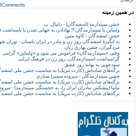
JComments
در همین زمینه
جشن سپندارمذ (اسفندگان) - دانیال. پ
ولنتاین یا سپندارمذگان؟! بهادادن به جهانی شدن یا پاسداشت 
جشن اسفندگان - کاوه متین
به انگیزۀ اسفندگان روز زن و مادر در ایران باستان - توران ش
مردگیران، جشن بهاری زنان
وقتی «سپندارمذگان» فراموش می شود و «ولنتاین» گرامی
گرامیداشت اسپندارمذگان، روز زن در فرهنگ ایرانی
سودجویی به بهانه روز عشق
برگه‌های شادباش (کارت تبریک) به مناسبت جشن ملی اسفندگان 4
جشن سپندارمذگان - سروده سمیرا ستاری
برگه‌های شادباش (کارت تبریک) به مناسبت جشن ملی اسفندگان 6
مانیا (پیشکش مادران ایران را، به خجستگی سپندارمذ) - سروده
برگه‌های شادباش (کارت تبریک) به مناسبت جشن ملی اسفندگان 7